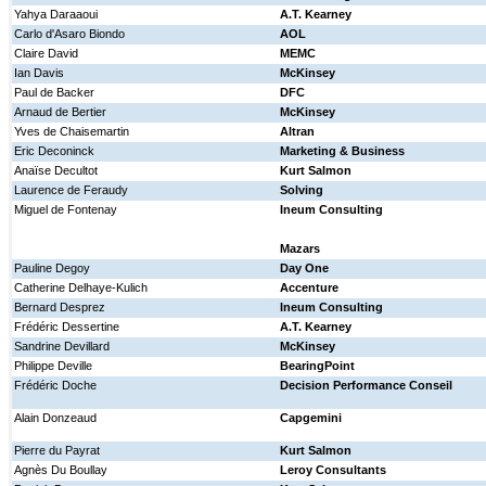
Yahya Daraaoui
A.T. Kearney
Carlo d'Asaro Biondo
AOL
Claire David
MEMC
Ian Davis
McKinsey
Paul de Backer
DFC
Arnaud de Bertier
McKinsey
Yves de Chaisemartin
Altran
Eric Deconinck
Marketing & Business
Anaïse Decultot
Kurt Salmon
Laurence de Feraudy
Solving
Miguel de Fontenay
Ineum Consulting
Mazars
Pauline Degoy
Day One
Catherine Delhaye-Kulich
Accenture
Bernard Desprez
Ineum Consulting
Frédéric Dessertine
A.T. Kearney
Sandrine Devillard
McKinsey
Philippe Deville
BearingPoint
Frédéric Doche
Decision Performance Conseil
Alain Donzeaud
Capgemini
Pierre du Payrat
Kurt Salmon
Agnès Du Boullay
Leroy Consultants