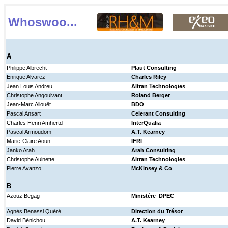
Whoswoo...
A
Philippe Albrecht
Plaut Consulting
Enrique Alvarez
Charles Riley
Jean Louis Andreu
Altran Technologies
Christophe Angoulvant
Roland Berger
Jean-Marc Allouët
BDO
Pascal Ansart
Celerant Consulting
Charles Henri Amhertd
InterQualia
Pascal Armoudom
A.T. Kearney
Marie-Claire Aoun
IFRI
Janko Arah
Arah Consulting
Christophe Aulnette
Altran Technologies
Pierre Avanzo
McKinsey & Co
B
Azouz Begag
Ministère DPEC
Agnès Benassi Quéré
Direction du Trésor
David Bénichou
A.T. Kearney