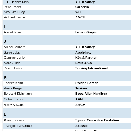
H.L. Henner Klein
A.T. Kearney
Pierre Hessler
Capgemini
Neo Gim Huay
WEF
Richard Hulme
AMCF
I
Arnold Iszak
Iszak - Grapin
J
Michel Jaubert
A.T. Kearney
Steve Jobs
Apple Inc.
Gauthier Jonio
Kéa & Partner
Marc Julien
Estin & Co
Pierre Justin
Solving International
K
Fabrice Kahn
Roland Berger
Pierre Kergal
Trivium
Bertrand Kleinmann
Booz Allen Hamilton
Gabor Kornai
AAM
Betsy Kovacs
AMCF
L
Xavier Lacoste
Syntec Conseil en Evolution
François Lamarque
Axessio