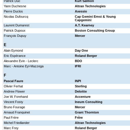
Patrick Duc
Kurt Salmon
Yann Duchesne
Altran Technologies
Pierre Duclos
Axessio
Nicolas Dufourcq
Cap Gemini Ernst & Young
Capgemini
Laurent Dumarest
A.T. Kearney
Patrick Dupoux
Boston Consulting Group
François Dupuy
Mercer
E
Alain Eymond
Day One
Eric Espérance
Roland Berger
Alexandre Evin - Leclerc
BDO
Marc - Antoine Eyl-Mazzega
IFRI
F
Pascal Faure
INPI
Olivier Ferhat
Sterling
Andrew Flower
Deloitte
Joe W. Forehand
Accenture
Vincent Fosty
Ineum Consulting
Bruno Fourage
Mercer
Arnaud Franquinet
Grant Thornton
Paul Frère
Frère
Michel Friedlander
Altran Technologies
Marc Frey
Roland Berger