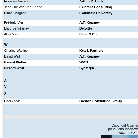
François Valraud
Arthur D. Little
Jean Luc Van Den Heede
Celerant Consulting
Diane Vaughan
Columbia University
Frédéric Viet
A.T. Kearney
Marc de Villartay
Deloitte
Alain Vourch
Estin & Co
W
Charley Wattine
Kéa & Partners
David Weill
A.T. Kearney
Gérard Welter
WRTI
Richard Wolff
Syntegra
X
Y
Z
Hadi Zablit
Boston Consulting Group
Copyright Quanto
pour Consultingnews
2003 - 2023