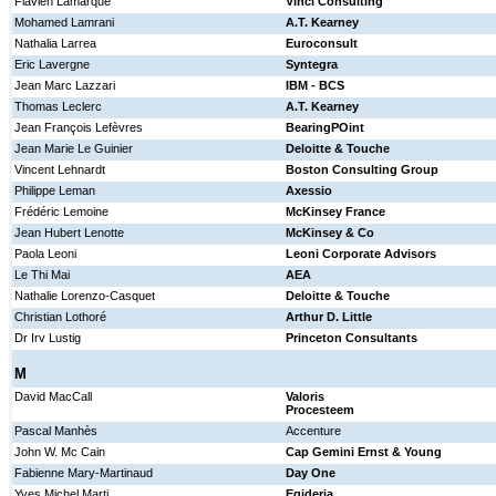
Flavien Lamarque
Vinci Consulting
Mohamed Lamrani
A.T. Kearney
Nathalia Larrea
Euroconsult
Eric Lavergne
Syntegra
Jean Marc Lazzari
IBM - BCS
Thomas Leclerc
A.T. Kearney
Jean François Lefèvres
BearingPOint
Jean Marie Le Guinier
Deloitte & Touche
Vincent Lehnardt
Boston Consulting Group
Philippe Leman
Axessio
Frédéric Lemoine
McKinsey France
Jean Hubert Lenotte
McKinsey & Co
Paola Leoni
Leoni Corporate Advisors
Le Thi Mai
AEA
Nathalie Lorenzo-Casquet
Deloitte & Touche
Christian Lothoré
Arthur D. Little
Dr Irv Lustig
Princeton Consultants
M
David MacCall
Valoris
Procesteem
Pascal Manhès
Accenture
John W. Mc Cain
Cap Gemini Ernst & Young
Fabienne Mary-Martinaud
Day One
Yves Michel Marti
Egideria