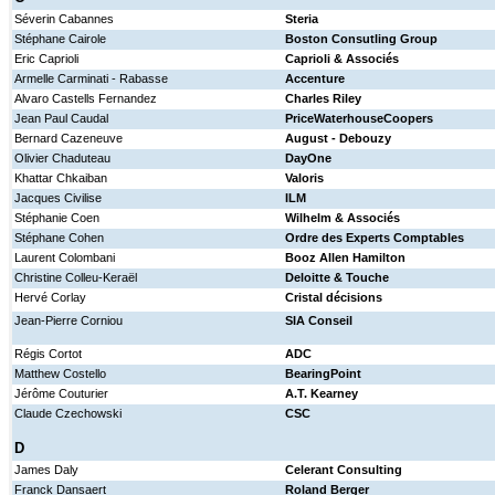
Séverin Cabannes
Steria
Stéphane Cairole
Boston Consutling Group
Eric Caprioli
Caprioli & Associés
Armelle Carminati - Rabasse
Accenture
Alvaro Castells Fernandez
Charles Riley
Jean Paul Caudal
PriceWaterhouseCoopers
Bernard Cazeneuve
August - Debouzy
Olivier Chaduteau
DayOne
Khattar Chkaiban
Valoris
Jacques Civilise
ILM
Stéphanie Coen
Wilhelm & Associés
Stéphane Cohen
Ordre des Experts Comptables
Laurent Colombani
Booz Allen Hamilton
Christine Colleu-Keraël
Deloitte & Touche
Hervé Corlay
Cristal décisions
Jean-Pierre Corniou
SIA Conseil
Régis Cortot
ADC
Matthew Costello
BearingPoint
Jérôme Couturier
A.T. Kearney
Claude Czechowski
CSC
D
James Daly
Celerant Consulting
Franck Dansaert
Roland Berger