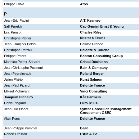
Philippe Oliva
Atos
P
Jean-Eric Pacini
A.T. Kearney
Salil Parekh
Cap Gemini Ernst & Young
Eric Parisot
Charles Riley
Christophe Patrier
Deloitte & Touche
Jean-François Pelotti
Deloitte France
Christophe Perrau
Deloitte & Touche
Philippe Peters
Boston Consulting Group
Matthieu Pettex-Sabarot
Cristal Décisions
Jean Christophe Pettinotti
Bain & Company
Jean Peyrelevade
Roland Berger
Julien Phélip
Kurst Salmon
Jean Paul Picard
Deloitte France
Mikael Pichavant
Vinci Consulting
Joaquim Pinheiro
Kéa Partners
Denis Pingaud
Euro RSCG
Jean Luc Placet
Syntec Conseil en Management
Groupement GSEC
Alain Pons
Deloitte France
Jean Philippe Pommel
Baan
Robert Preston
Estin & Co