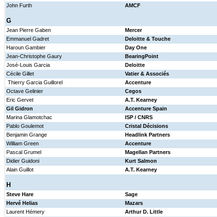
John Furth
AMCF
G
Jean Pierre Gaben
Mercer
Emmanuel Gadret
Deloitte & Touche
Haroun Gambier
Day One
Jean-Christophe Gaury
BearingPoint
José-Louis Garcia
Deloitte
Cécile Gillet
Vatier & Associés
Thierry Garcia Guillorel
Accenture
Octave Gelinier
Cegos
Eric Gervet
A.T. Kearney
Gil Gidron
Accenture Spain
Marina Glamotchac
ISP / CNRS
Pablo Goulemot
Cristal Décisions
Benjamin Grange
Headlink Partners
William Green
Accenture
Pascal Grumel
Magellan Partners
Didier Guidoni
Kurt Salmon
Alain Guillot
A.T. Kearney
H
Steve Hare
Sage
Hervé Helias
Mazars
Laurent Hémery
Arthur D. Little