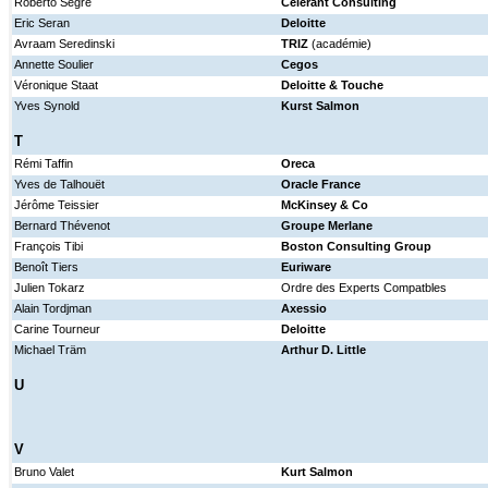
Roberto Segré
Celerant Consulting
Eric Seran
Deloitte
Avraam Seredinski
TRIZ
(académie)
Annette Soulier
Cegos
Véronique Staat
Deloitte & Touche
Yves Synold
Kurst Salmon
T
Rémi Taffin
Oreca
Yves de Talhouët
Oracle France
Jérôme Teissier
McKinsey & Co
Bernard Thévenot
Groupe Merlane
François Tibi
Boston Consulting Group
Benoît Tiers
Euriware
Julien Tokarz
Ordre des Experts Compatbles
Alain Tordjman
Axessio
Carine Tourneur
Deloitte
Michael Träm
Arthur D. Little
U
V
Bruno Valet
Kurt Salmon