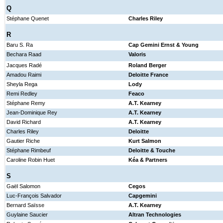
Q
Stéphane Quenet
Charles Riley
R
Baru S. Ra
Cap Gemini Ernst & Young
Bechara Raad
Valoris
Jacques Radé
Roland Berger
Amadou Raimi
Deloitte France
Sheyla Rega
Lody
Remi Redley
Feaco
Stéphane Remy
A.T. Kearney
Jean-Dominique Rey
A.T. Kearney
David Richard
A.T. Kearney
Charles Riley
Deloitte
Gautier Riche
Kurt Salmon
Stéphane Rimbeuf
Deloitte & Touche
Caroline Robin Huet
Kéa & Partners
S
Gaël Salomon
Cegos
Luc-François Salvador
Capgemini
Bernard Saïsse
A.T. Kearney
Guylaine Saucier
Altran Technologies