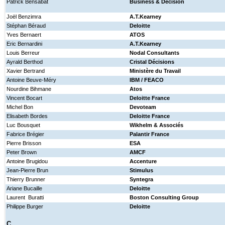
Patrick Bensabat
Business & Decision
Joël Benzimra
A.T.Kearney
Stéphan Béraud
Deloitte
Yves Bernaert
ATOS
Eric Bernardini
A.T.Kearney
Louis Berreur
Nodal Consultants
Ayrald Berthod
Cristal Décisions
Xavier Bertrand
Ministère du Travail
Antoine Beuve-Méry
IBM / FEACO
Nourdine Bihmane
Atos
Vincent Bocart
Deloitte France
Michel Bon
Devoteam
Elisabeth Bordes
Deloitte France
Luc Bousquet
Wikhelm & Associés
Fabrice Brégier
Palantir France
Pierre Brisson
ESA
Peter Brown
AMCF
Antoine Brugidou
Accenture
Jean-Pierre Brun
Stimulus
Thierry Brunner
Syntegra
Ariane Bucaille
Deloitte
Laurent Buratti
Boston Consulting Group
Philippe Burger
Deloitte
C