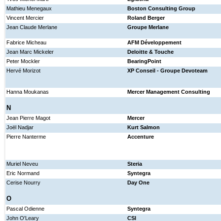
Mathieu Menegaux
Boston Consulting Group
Vincent Mercier
Roland Berger
Jean Claude Merlane
Groupe Merlane
Fabrice Micheau
AFM Développement
Jean Marc Mickeler
Deloitte & Touche
Peter Mockler
BearingPoint
Hervé Morizot
XP Conseil - Groupe Devoteam
Hanna Moukanas
Mercer Management Consulting
N
Jean Pierre Magot
Mercer
Joël Nadjar
Kurt Salmon
Pierre Nanterme
Accenture
Muriel Neveu
Steria
Eric Normand
Syntegra
Cerise Nourry
Day One
O
Pascal Odienne
Syntegra
John O'Leary
CSI