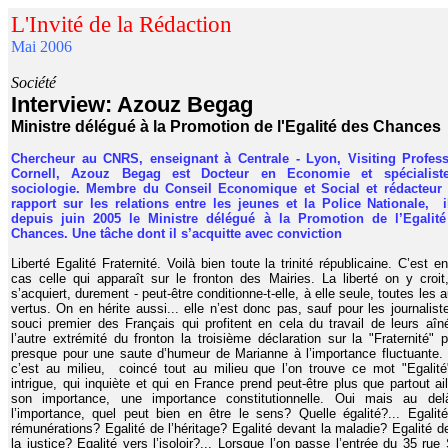
L'Invité de la Rédaction
Mai 2006
Société
Interview: Azouz Begag
Ministre délégué à la Promotion de l'Egalité des Chance
Chercheur au CNRS, enseignant à Centrale - Lyon, Visiting Profes
Cornell, Azouz Begag est Docteur en Economie et spécialist
sociologie. Membre du Conseil Economique et Social et rédacteur
rapport sur les relations entre les jeunes et la Police Nationale, i
depuis juin 2005 le Ministre délégué à la Promotion de l’Egalit
Chances. Une tâche dont il s’acquitte avec conviction
Liberté Egalité Fraternité. Voilà bien toute la trinité républicaine. C’est en
cas celle qui apparaît sur le fronton des Mairies. La liberté on y croit,
s’acquiert, durement - peut-être conditionne-t-elle, à elle seule, toutes les 
vertus. On en hérite aussi... elle n’est donc pas, sauf pour les journaliste
souci premier des Français qui profitent en cela du travail de leurs aîn
l’autre extrémité du fronton la troisième déclaration sur la "Fraternité" 
presque pour une saute d’humeur de Marianne à l’importance fluctuante.
c’est au milieu, coincé tout au milieu que l’on trouve ce mot "Egalité
intrigue, qui inquiète et qui en France prend peut-être plus que partout ail
son importance, une importance constitutionnelle. Oui mais au de
l’importance, quel peut bien en être le sens? Quelle égalité?... Egalit
rémunérations? Egalité de l’héritage? Egalité devant la maladie? Egalité d
la justice? Egalité vers l’isoloir?... Lorsque l’on passe l’entrée du 35 rue 