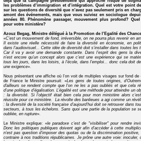
déjà que la campagne présidentielle qui approche risque de stigma
les problèmes d’immigration et d’intégration. Quel est votre point d
sur les questions de diversité que n’avez pas seulement pris en char
amont des événements, mais que vous suiviez en sociologue depui
années 80. Phénomène passager, mouvement plus profond? Quel 
pour votre ministère?
Azouz Begag, Ministre délégué à la Promotion de l’Egalité des Chanc
«
C’est un mouvement de fond, irréversible, on ne pourra plus revenir en arri
Il existe une réelle nécessité de faire la diversité en économie, en polit
dans l’audiovisuel... Cette idée de diversité doit s’installer dans toutes les 
Car il va y avoir une demande constante. Dans l’esprit des gens la dive
n’est encore qu’un concept alors que c’est une expérience qui se matéri
tous les jours, dans les loisirs, à l’école, dans l’emploi... donc cela doit d
une exigence
».
Nous présentant une affiche où l’on voit de multiples visages sur fond de 
de France le Ministre poursuit: «
Les gens de toutes origines, d’Outrem
d'ailleurs se rendent compte que l’on ne les a pas oubliés et que cela ré
d’une politique d’égalisation. L’égalité est une méthode pour atteindre un obj
: la diversité. Si l’objectif était bien cela pour mon ministère alors c’es
réussite pour ce ministère. La révolte des banlieues a agi comme un révél
: la diversité de la société française d’aujourd’hui doit se retrouver dans to
secteurs, à tous les échelons. Sans quoi une partie de la population se se
oubliée, en rupture
».
Le Ministre explique: «
le paradoxe c’est de "visibiliser" pour rendre invis
Donc les politiques publiques doivent agir afin d’accéder à cette multiplicit
n’est pas question d’imposer des quotas ou de la discrimination positive, 
contraire à nos traditions républicaines. Je prône une autre voie: inoculer, o