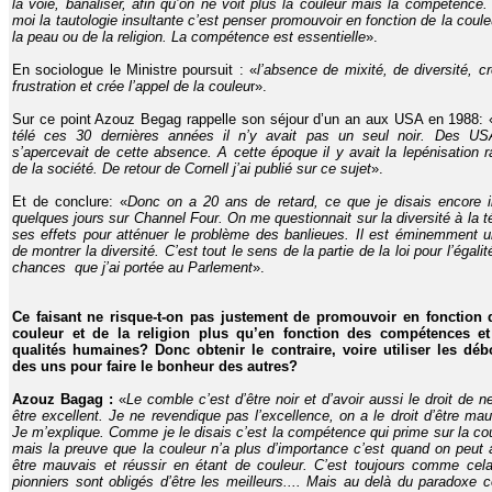
la voie, banaliser, afin qu’on ne voit plus la couleur mais la compétence.
moi la tautologie insultante c’est penser promouvoir en fonction de la coule
la peau ou de la religion. La compétence est essentielle
».
En sociologue le Ministre poursuit : «
l’absence de mixité, de diversité, cr
frustration et crée l’appel de la couleu
r».
Sur ce point Azouz Begag rappelle son séjour d’un an aux USA en 1988: 
télé ces 30 dernières années il n’y avait pas un seul noir. Des U
s’apercevait de cette absence. A cette époque il y avait la lepénisation r
de la société. De retour de Cornell j’ai publié sur ce sujet
».
Et de conclure: «
Donc on a 20 ans de retard, ce que je disais encore i
quelques jours sur Channel Four. On me questionnait sur la diversité à la té
ses effets pour atténuer le problème des banlieues. Il est éminemment u
de montrer la diversité. C’est tout le sens de la partie de la loi pour l’égali
chances que j’ai portée au Parlement
».
Ce faisant ne risque-t-on pas justement de promouvoir en fonction 
couleur et de la religion plus qu’en fonction des compétences e
qualités humaines? Donc obtenir le contraire, voire utiliser les déb
des uns pour faire le bonheur des autres?
Azouz Bagag :
«
Le comble c’est d’être noir et d’avoir aussi le droit de n
être excellent. Je ne revendique pas l’excellence, on a le droit d’être mau
Je m’explique. Comme je le disais c’est la compétence qui prime sur la cou
mais la preuve que la couleur n’a plus d’importance c’est quand on peut 
être mauvais et réussir en étant de couleur. C’est toujours comme cela
pionniers sont obligés d’être les meilleurs.... Mais au delà du paradoxe c