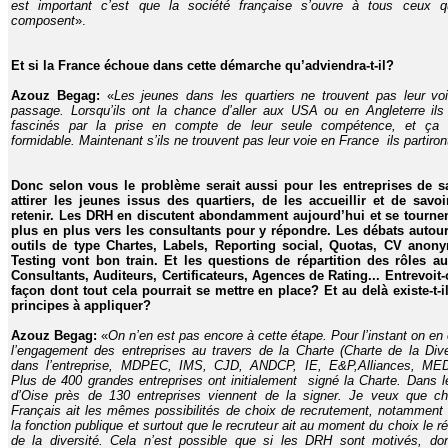
est important c’est que la société française s’ouvre à tous ceux q
composent
».
Et si la France échoue dans cette démarche qu’adviendra-t-il?
Azouz Begag:
«
Les jeunes dans les quartiers ne trouvent pas leur vo
passage. Lorsqu’ils ont la chance d’aller aux USA ou en Angleterre ils
fascinés par la prise en compte de leur seule compétence, et ça 
formidable. Maintenant s’ils ne trouvent pas leur voie en France ils partiron
Donc selon vous le problème serait aussi pour les entreprises de s
attirer les jeunes issus des quartiers, de les accueillir et de savoi
retenir. Les DRH en discutent abondamment aujourd’hui et se tourne
plus en plus vers les consultants pour y répondre. Les débats autou
outils de type Chartes, Labels, Reporting social, Quotas, CV anon
Testing vont bon train. Et les questions de répartition des rôles au
Consultants, Auditeurs, Certificateurs, Agences de Rating... Entrevoit-
façon dont tout cela pourrait se mettre en place? Et au delà existe-t-i
principes à appliquer?
Azouz Begag:
«
On n’en est pas encore à cette étape. Pour l’instant on en 
l’engagement des entreprises au travers de la Charte (Charte de la Dive
dans l’entreprise, MDPEC, IMS, CJD, ANDCP, IE, E&P,Alliances, ME
Plus de 400 grandes entreprises ont initialement signé la Charte. Dans l
d’Oise près de 130 entreprises viennent de la signer. Je veux que c
Français ait les mêmes possibilités de choix de recrutement, notamment
la fonction publique et surtout que le recruteur ait au moment du choix le ré
de la diversité. Cela n’est possible que si les DRH sont motivés, do