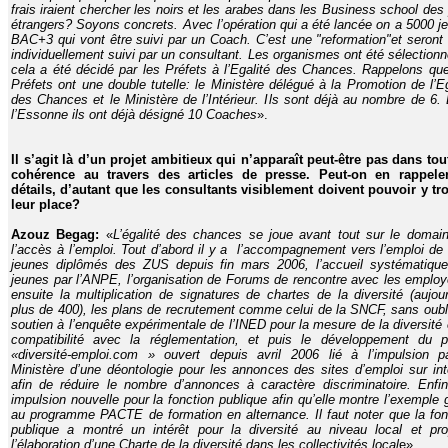
frais iraient chercher les noirs et les arabes dans les Business school des
étrangers? Soyons concrets. Avec l’opération qui a été lancée on a 5000 j
BAC+3 qui vont être suivi par un Coach. C’est une "reformation"et seront
individuellement suivi par un consultant. Les organismes ont été sélectionn
cela a été décidé par les Préfets à l’Egalité des Chances. Rappelons qu
Préfets ont une double tutelle: le Ministère délégué à la Promotion de l’Eg
des Chances et le Ministère de l’Intérieur. Ils sont déjà au nombre de 6.
l’Essonne ils ont déjà désigné 10 Coaches
».
Il s’agit là d’un projet ambitieux qui n’apparaît peut-être pas dans tou
cohérence au travers des articles de presse. Peut-on en rappele
détails, d’autant que les consultants visiblement doivent pouvoir y tr
leur place?
Azouz Begag:
«
L’égalité des chances se joue avant tout sur le domai
l’accès à l’emploi. Tout d’abord il y a l’accompagnement vers l’emploi de
jeunes diplômés des ZUS depuis fin mars 2006, l’accueil systématiqu
jeunes par l’ANPE, l’organisation de Forums de rencontre avec les employ
ensuite la multiplication de signatures de chartes de la diversité (aujour
plus de 400), les plans de recrutement comme celui de la SNCF, sans oubli
soutien à l’enquête expérimentale de l’INED pour la mesure de la diversité 
compatibilité avec la réglementation, et puis le développement du po
«diversité-emploi.com » ouvert depuis avril 2006 lié à l’impulsion p
Ministère d’une déontologie pour les annonces des sites d’emploi sur int
afin de réduire le nombre d’annonces à caractère discriminatoire. Enfi
impulsion nouvelle pour la fonction publique afin qu’elle montre l’exemple 
au programme PACTE de formation en alternance. Il faut noter que la fon
publique a montré un intérêt pour la diversité au niveau local et pr
l’élaboration d’une Charte de la diversité dans les collectivités local
e
».