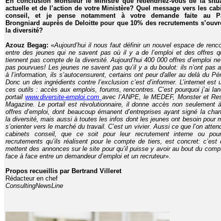
En conclusion Monsieur le Ministre que retiendriez-vous de la situ
actuelle et de l’action de votre Ministère? Quel message vers les cab
conseil, et je pense notamment à votre demande faite au Pa
Brongniard auprès de Deloitte pour que 10% des recrutements s’ouvr
la diversité?
Azouz Begag:
«
Aujourd’hui il nous faut définir un nouvel espace de renco
entre des jeunes qui ne savent pas où il y a de l’emploi et des offres q
tiennent pas compte de la diversité. Aujourd’hui 400 000 offres d’emploi ne
pas pourvues! Les jeunes ne savent pas qu’il y a du boulot: ils n’ont pas 
à l’information, ils s’autocensurent, certains ont peur d'aller au delà du Péri
Donc un des ingrédients contre l’exclusion c’est d’informer. L’internet est 
ces outils : accès aux emplois, forums, rencontres. C’est pourquoi j’ai lan
portail
www.diversite-emploi.com
avec l’ANPE, le MEDEF, Monster et Re
Magazine. Le portail est révolutionnaire, il donne accès non seulement 
offres d’emploi, dont beaucoup émanent d’entreprises ayant signé la char
la diversité, mais aussi à toutes les infos dont les jeunes ont besoin pour 
s’orienter vers le marché du travail. C’est un vivier. Aussi ce que l’on atten
cabinets conseil, que ce soit pour leur recrutement interne ou pou
recrutements qu’ils réalisent pour le compte de tiers, est concret: c’est q
mettent des annonces sur le site pour qu’il puisse y avoir au bout du comp
face à face entre un demandeur d’emploi et un recruteur
».
Propos recueillis par Bertrand Villeret
Rédacteur en chef
ConsultingNewsLine