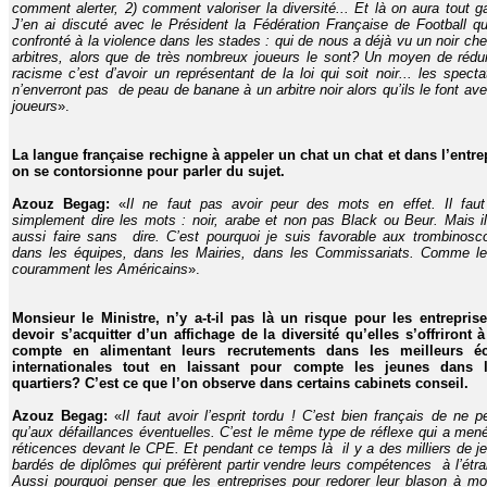
comment alerter, 2) comment valoriser la diversité... Et là on aura tout g
J’en ai discuté avec le Président la Fédération Française de Football qu
confronté à la violence dans les stades : qui de nous a déjà vu un noir che
arbitres, alors que de très nombreux joueurs le sont? Un moyen de rédui
racisme c’est d’avoir un représentant de la loi qui soit noir... les specta
n’enverront pas de peau de banane à un arbitre noir alors qu’ils le font ave
joueurs
».
La langue française rechigne à appeler un chat un chat et dans l’entre
on se contorsionne pour parler du sujet.
Azouz Begag:
«
I
l ne faut pas avoir peur des mots en effet. Il faut
simplement dire les mots : noir, arabe et non pas Black ou Beur. Mais il
aussi faire sans dire. C’est pourquoi je suis favorable aux trombinosc
dans les équipes, dans les Mairies, dans les Commissariats. Comme le
couramment les Américains
».
Monsieur le Ministre, n’y a-t-il pas là un risque pour les entrepris
devoir s’acquitter d’un affichage de la diversité qu’elles s’offriront 
compte en alimentant leurs recrutements dans les meilleurs éc
internationales tout en laissant pour compte les jeunes dans l
quartiers? C’est ce que l’on observe dans certains cabinets conseil.
Azouz Begag:
«
Il faut avoir l’esprit tordu ! C’est bien français de ne p
qu’aux défaillances éventuelles. C’est le même type de réflexe qui a men
réticences devant le CPE. Et pendant ce temps là il y a des milliers de j
bardés de diplômes qui préfèrent partir vendre leurs compétences à l’étra
Aussi pourquoi penser que les entreprises pour redorer leur blason à mo