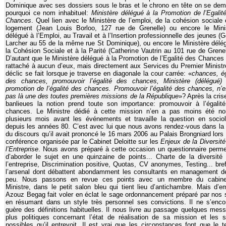
Dominique avec ses dossiers sous le bras et le chrono en tête on se de
pourquoi ce nom inhabituel:
Ministère délégué à la Promotion de l’Egalit
Chances
. Quel lien avec le Ministère de l’emploi, de la cohésion sociale 
logement (Jean Louis Borloo, 127 rue de Grenelle) ou encore le Mini
délégué à l’Emploi, au Travail et à l’Insertion professionnelle des jeunes (G
Larcher au 55 de la même rue St Dominique), ou encore le Ministère délé
la Cohésion Sociale et à la Parité (Catherine Vautrin au 101 rue de Grenel
D’autant que le Ministère délégué à la Promotion de l’Egalité des Chances 
rattaché à aucun d’eux, mais directement aux Services du Premier Ministr
déclic se fait lorsque je traverse en diagonale la cour carrée:
«
chances, ég
des chances, promouvoir l’égalité des chances, Ministère (délégué)
promotion de l’égalité des chances. Promouvoir l’égalité des chances, n’e
pas là une des toutes premières missions de la République
»?
Après la cris
banlieues la notion prend toute son importance: promouvoir à l’égalit
chances. Le Ministre dédié à cette mission n’en a pas moins été 
plusieurs mois avant les événements et travaille la question en socio
depuis les années 80. C’est avec lui que nous avons rendez-vous dans la 
du discours qu’il avait prononcé le 16 mars 2006 au Palais Brongniard lors 
conférence organisée par le Cabinet Deloitte sur les
Enjeux de la Diversité
l’Entreprise
. Nous avons préparé à cette occasion un questionnaire perme
d’aborder le sujet en une quinzaine de points... Charte de la diversité
l’entreprise, Discrimination positive, Quotas, CV anonymes, Testing... bref
l’arsenal dont débattent abondamment les consultants en management d
peu. Nous passons en revue ces points avec un membre du cabine
Ministre, dans le petit salon bleu qui tient lieu d’antichambre. Mais d’e
Azouz Begag fait voler en éclat le sage ordonnancement préparé par nos 
en résumant dans un style très personnel ses convictions. Il ne s’enc
guère des définitions habituelles. Il nous livre au passage quelques mes
plus politiques concernant l’état de réalisation de sa mission et les s
possibles qu’il entrevoit. Il est vrai que les circonstances font que le 