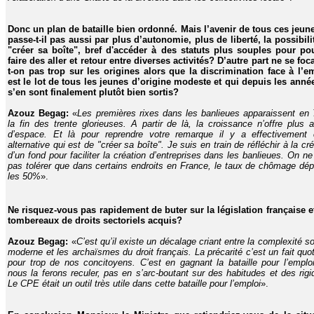
Donc un plan de bataille bien ordonné. Mais l’avenir de tous ces jeun
passe-t-il pas aussi par plus d’autonomie, plus de liberté, la possibili
"créer sa boîte", bref d'accéder à des statuts plus souples pour po
faire des aller et retour entre diverses activités? D’autre part ne se foca
t-on pas trop sur les origines alors que la discrimination face à l’e
est le lot de tous les jeunes d’origine modeste et qui depuis les anné
s’en sont finalement plutôt bien sortis?
Azouz Begag:
«
Les premières rixes dans les banlieues apparaissent en 
la fin des trente glorieuses. A partir de là, la croissance n’offre plus 
d’espace. Et là pour reprendre votre remarque il y a effectivement 
alternative qui est de "créer sa boîte". Je suis en train de réfléchir à la cr
d’un fond pour faciliter la création d’entreprises dans les banlieues. On ne
pas tolérer que dans certains endroits en France, le taux de chômage dé
les 50%
».
Ne risquez-vous pas rapidement de buter sur la législation française e
tombereaux de droits sectoriels acquis?
Azouz Begag:
«
C’est qu’il existe un décalage criant entre la complexité so
moderne et les archaïsmes du droit français. La précarité c’est un fait quot
pour trop de nos concitoyens. C’est en gagnant la bataille pour l’emplo
nous la ferons reculer, pas en s’arc-boutant sur des habitudes et des rigid
Le CPE était un outil très utile dans cette bataille pour l’emploi
».