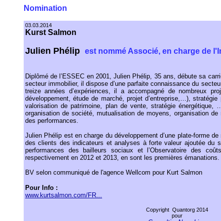
Nomination
03.03.2014
Kurst Salmon
Julien Phélip
est nommé Associé, en charge de l'
Diplômé de l’ESSEC en 2001, Julien Phélip, 35 ans, débute sa carr
secteur immobilier, il dispose d’une parfaite connaissance du secte
treize années d’expériences, il a accompagné de nombreux projet
développement, étude de marché, projet d’entreprise,…), stratégie p
valorisation de patrimoine, plan de vente, stratégie énergétique, …
organisation de société, mutualisation de moyens, organisation de
des performances.
Julien Phélip est en charge du développement d’une plate-forme de s
des clients des indicateurs et analyses à forte valeur ajoutée du s
performances des bailleurs sociaux et l’Observatoire des coût
respectivement en 2012 et 2013, en sont les premières émanations.
BV selon communiqué de l'agence Wellcom pour Kurt Salmon
Pour Info :
www.kurtsalmon.com/FR...
Copyright Quantorg 2014
pour