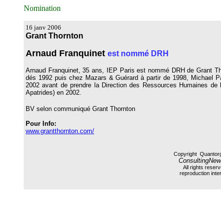
Nomination
16 janv 2006
Grant Thornton
Arnaud Franquinet
est nommé DRH
Arnaud Franquinet, 35 ans, IEP Paris est nommé DRH de Grant Tho
dés 1992 puis chez Mazars & Guérard à partir de 1998, Michael Pag
2002 avant de prendre la Direction des Ressources Humaines de l
Apatrides) en 2002.
BV selon communiqué Grant Thornton
Pour Info:
www.grantthornton.com/
Copyright Quantor
ConsultingNew
All rights reser
reproduction inter