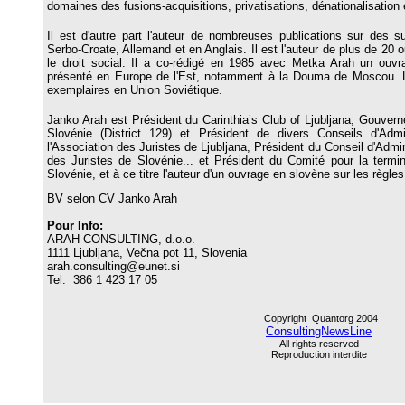
domaines des fusions-acquisitions, privatisations, dénationalisation 
Il est d'autre part l'auteur de nombreuses publications sur des su
Serbo-Croate, Allemand et en Anglais. Il est l'auteur de plus de 20 o
le droit social. Il a co-rédigé
en 1985
avec Metka Arah un ouvra
présenté en Europe de l'Est, notamment à la Douma de Moscou. L'
exemplaires en Union Soviétique.
Janko Arah est Président du Carinthia’s Club of Ljubljana, Gouverne
Slovénie (District 129) et Président de divers Conseils d'Admi
l'Association des Juristes de Ljubljana, Président du Conseil d'Admin
des Juristes de Slovénie... et Président du Comité pour la termin
Slovénie, et
à ce titre
l'auteur d'un ouvrage
en slovène
sur les règles
BV selon CV Janko Arah
Pour Info:
ARAH CONSULTING, d.o.o.
1111 Ljubljana, Večna pot 11, Slovenia
arah.consulting@eunet.si
Tel: 386 1 423 17 05
Copyright Quantorg 2004
ConsultingNewsLine
All rights reserved
Reproduction interdite