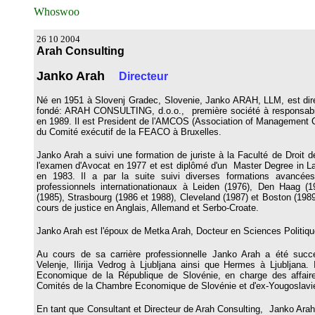
Whoswoo
26 10 2004
Arah Consulting
Janko Arah
Directeur
Né en 1951 à Slovenj Gradec, Slovenie, Janko ARAH, LLM, est direc
fondé: ARAH CONSULTING, d.o.o., première société à responsabili
en 1989. Il est President de l'AMCOS (Association of Management C
du Comité exécutif de la FEACO à Bruxelles.
Janko Arah a suivi une formation de juriste à la Faculté de Droit d
l'examen d'Avocat en 1977 et est diplômé d'un Master Degree in La
en 1983. Il a par la suite suivi diverses formations avancé
professionnels internationationaux à Leiden (1976), Den Haag (
(1985), Strasbourg (1986 et 1988), Cleveland (1987) et Boston (1989),
cours de justice en Anglais, Allemand et Serbo-Croate.
Janko Arah est l'époux de Metka Arah, Docteur en Sciences Politique
Au cours de sa carrière professionnelle Janko Arah a été succ
Velenje, Ilirija Vedrog à Ljubljana ainsi que Hermes à Ljubljana.
Economique de la République de Slovénie, en charge des affair
Comités de la Chambre Economique de Slovénie et d'ex-Yougoslavi
En tant que Consultant et Directeur de Arah Consulting, Janko Ara