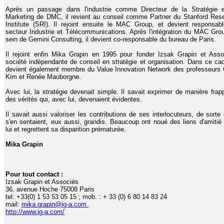
Après un passage dans l'industrie comme Directeur de la Stratégie 
Marketing de DMC, il revient au conseil comme Partner du Stanford Res
Institute (SRI). Il rejoint ensuite le MAC Group, et devient responsab
secteur Industrie et Télécommunications. Après l'intégration du MAC Gro
sein de Gemini Consulting, il devient co-responsable du bureau de Paris.
Il rejoint enfin Mika Grapin en 1995 pour fonder Izsak Grapin et Asso
société indépendante de conseil en stratégie et organisation. Dans ce cadr
devient également membre du Value Innovation Network des professeurs
Kim et Renée Mauborgne.
Avec lui, la stratégie devenait simple. Il savait exprimer de manière frap
des vérités qui, avec lui, devenaient évidentes.
Il savait aussi valoriser les contributions de ses interlocuteurs, de sorte q
s'en sentaient, eux aussi, grandis. Beaucoup ont noué des liens d'amitié
lui et regrettent sa disparition prématurée.
Mika Grapin
Pour tout contact :
Izsak Grapin et Associés
36, avenue Hoche 75008 Paris
tel: +33(0) 1 53 53 05 15 ; mob. : + 33 (0) 6 80 14 83 24
mail:
mika.grapin@ig-a.com
http://www.ig-a.com/