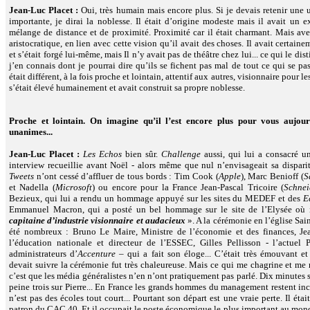
Jean-Luc Placet :
Oui, très humain mais encore plus. Si je devais retenir une ul
importante, je dirai la noblesse. Il était d’origine modeste mais il avait un ex
mélange de distance et de proximité. Proximité car il était charmant. Mais a
aristocratique, en lien avec cette vision qu’il avait des choses. Il avait certain
et s’était forgé lui-même, mais Il n’y avait pas de théâtre chez lui... ce qui le di
j’en connais dont je pourrai dire qu’ils se fichent pas mal de tout ce qui se pas
était différent, à la fois proche et lointain, attentif aux autres, visionnaire pour le
s’était élevé humainement et avait construit sa propre noblesse.
Proche et lointain. On imagine qu’il l’est encore plus pour vous aujou
unanimes...
Jean-Luc Placet :
Les Echos
bien sûr.
Challenge
aussi, qui lui a consacré un
interview recueillie avant Noël - alors même que nul n’envisageait sa disparit
Tweets
n’ont cessé d’affluer de tous bords : Tim Cook (
Apple
), Marc Benioff (
S
et Nadella (
Microsoft
) ou encore
pour la France Jean-Pascal Tricoire (
Schnei
Bezieux, qui lui a rendu un hommage appuyé sur les sites du MEDEF et des
E
Emmanuel Macron, qui a posté un bel hommage sur le site de l’Elysée où il
capitaine d’industrie visionnaire et audacieux
». A la cérémonie en l’église Sain
été nombreux : Bruno Le Maire, Ministre de l’économie et des finances, Je
l’éducation nationale et directeur de l’ESSEC, Gilles Pellisson - l’actuel
administrateurs d’
Accenture
– qui a fait son éloge... C’était très émouvant et
devait suivre la cérémonie fut très chaleureuse. Mais ce qui me chagrine et m
c’est que les média généralistes n’en n’ont pratiquement pas parlé. Dix minutes s
peine trois sur Pierre... En France les grands hommes du management restent i
n’est pas des écoles tout court... Pourtant son départ est une vraie perte. Il éta
patron du CAC 40. Et il occupait le poste économique le plus important au monde