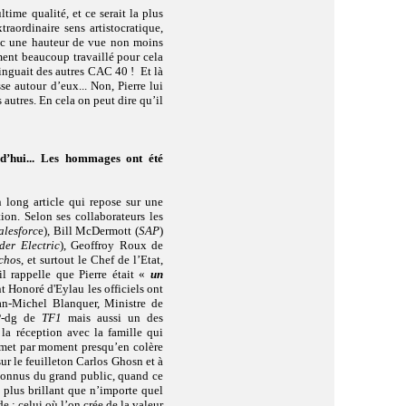
time qualité, et ce serait la plus
traordinaire sens artistocratique,
vec une hauteur de vue non moins
ement beaucoup travaillé pour cela
stinguait des autres CAC 40 ! Et là
se autour d’eux... Non, Pierre lui
s autres. En cela on peut dire qu’il
rd’hui... Les hommages ont été
 long article qui repose sur une
ion. Selon ses collaborateurs les
alesforc
e), Bill McDermott (
SAP
)
der Electric
),
Geoffroy Roux de
cho
s, et surtout le Chef de l’Etat,
 rappelle que Pierre était «
un
t Honoré d'Eylau les officiels ont
an-Michel Blanquer, Ministre de
 P-dg de
TF1
mais aussi un des
 la réception avec la famille qui
e met par moment presqu’en colère
ur le feuilleton Carlos Ghosn et à
nconnus du grand public, quand ce
it plus brillant que n’importe quel
 : celui où l’on crée de la valeur