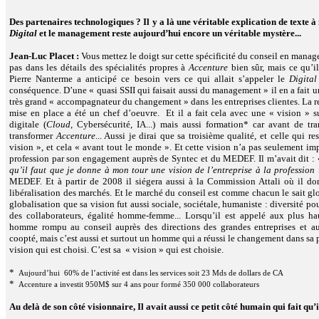
Des partenaires technologiques ? Il y a là une véritable explication de texte à
Digital
et le management reste aujourd’hui encore un véritable mystère...
Jean-Luc Placet :
Vous mettez le doigt sur cette spécificité du conseil en mana
pas dans les détails des spécialités propres à
Accenture
bien sûr, mais ce qu’il
Pierre Nanterme a anticipé ce besoin vers ce qui allait s’appeler le
Digital
conséquence. D’une « quasi SSII qui faisait aussi du management » il en a fait u
très grand « accompagnateur du changement
»
dans les entreprises clientes. La r
mise en place a été un chef d’oeuvre. Et il a fait cela avec une « vision » s
digitale (
Cloud
, Cybersécurité, IA...) mais aussi formation* car avant de tran
transformer
Accenture
... Aussi je dirai que sa troisième qualité, et celle qui res
vision », et cela « avant tout le monde ». Et cette vision n’a pas seulement im
profession par son engagement auprès de Syntec et du MEDEF. Il m’avait dit :
qu’il faut que je donne à mon tour une vision de l’entreprise à la profession
»
MEDEF. Et à partir de 2008 il siégera aussi à la Commission Attali où il d
libéralisation des marchés. Et le marché du conseil est comme chacun le sait glo
globalisation que sa vision fut aussi sociale, sociétale, humaniste : diversité po
des collaborateurs, égalité homme-femme... Lorsqu’il est appelé aux plus h
homme rompu au conseil auprès des directions des grandes entreprises et a
coopté, mais c’est aussi et surtout un homme qui a réussi le changement dans sa p
vision qui est choisi. C’est sa « vision » qui est choisie.
*
Aujourd’hui 60% de l’activité est dans les services soit 23 Mds de dollars de CA
*
Accenture a investit 950M$ sur 4 ans pour formé 350 000 collaborateurs
Au delà de son côté visionnaire, Il avait aussi ce petit côté humain qui fait qu’i