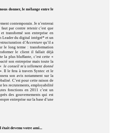
 nous donner, le mélange entre le
gement contemporain. Je n’entrerai
 faut par contre retenir c’est que
et transformé son entreprise en
n Leader du digital intégré* et un
estructuration d
’Accenture
qu’il a
ur le long terme : transformation
sformer le client il fallait déjà
te la plus bluffante, c’est cette «
pacté son entreprise mais toute la
 «
le conseil m’a tellement donné
. Il le fera à travers Syntec et le
onnera son avis notamment sur la
balisé. C’est pour cette raison de
ur les recrutements, employabilité
autes fonctions en 2011 c’est un
uprès des gouvernements qui est
ropre entreprise sur la base d’une
l était devenu votre ami...