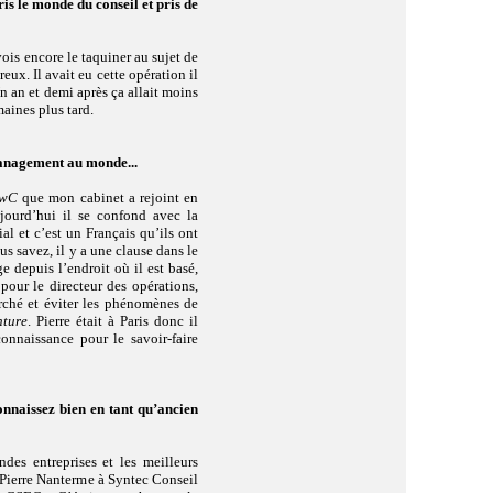
s le monde du conseil et pris de
vois encore le taquiner au sujet de
ux. Il avait eu cette opération il
Un an et demi après ça allait moins
emaines plus tard.
 management au monde...
wC
que mon cabinet a rejoint en
jourd’hui il se confond avec la
 et c’est un Français qu’ils ont
s savez, il y a une clause dans le
 depuis l’endroit où il est basé,
 pour le directeur des opérations,
rché et éviter les phénomènes de
nture
. Pierre était à Paris donc il
onnaissance pour le savoir-faire
onnaissez bien en tant qu’ancien
es entreprises et les meilleurs
à Pierre Nanterme à Syntec Conseil