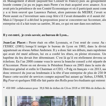
en Management d’abord (aujourd’hui Consult’in France) puis au groupement 
lourde comme j’ai pu en juger, mais Pierre s’en était acquitté avec aisance. A c
avait pris la présidence de son Comité Economique et où il participait aussi co
y a si bien oeuvré que Laurence Parisot, alors patronne du MEDEF, l’avait sol
Pierre aurait eu l’investiture sans coup férir s’il l’avait demandée et il aurait 
Mais à l’époque il a décliné la proposition pour se concentrer sur Accenture, a
entreprise où il a fait toute sa carrière, 36 ans, ce qui est rare dans nos métiers.
Il y est entré, je crois savoir, au bureau de Lyon...
Jean-Luc Placet :
Pierre était en effet Lyonnais, et l’est resté de coeur. Au
l’ESSEC (1981) lorsqu’il intégre le bureau de Lyon en 1983, dans la divisi
appartenait au réseau Arthur Andersen. Il y a donc fait ses débuts, mais rapideme
qui avait été muté ailleurs, lui en a confié les rênes, en pleine récession. 
baptême du feu devait être déterminant. C’est là qu’il est réellement devenu u
échelons. En l’an 2000 comme vous le savez la branche conseil a été séparée de 
d’Accenture. Pierre en est devenu le Président France en 2005 dans la suite d
Directeur général et enfin le Chairman et CEO, « P-dg en français » en 2013, succ
donc retrouvé du jour au lendemain à la tête d’une entreprise de plus de 250 00
France cette société de services compte aujourd’hui autant qu’Airbus, LVMH, To
Big Four
et quelques SSII elle fait partie des Rolls pour les étudiants qui entrent
*
450 000 collaborateurs pour 39,6 Md de dollars de CA en 2018 et 100 Mds de dollars de ca