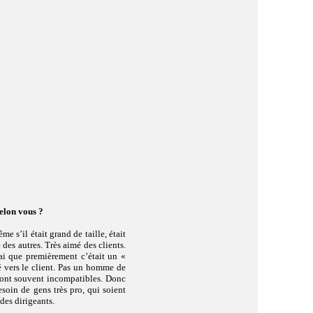
selon vous ?
 s’il était grand de taille, était
e des autres. Très aimé des clients.
irai que premièrement c’était un «
é vers le client. Pas un homme de
 sont souvent incompatibles. Donc
esoin de gens très pro, qui soient
 des dirigeants.