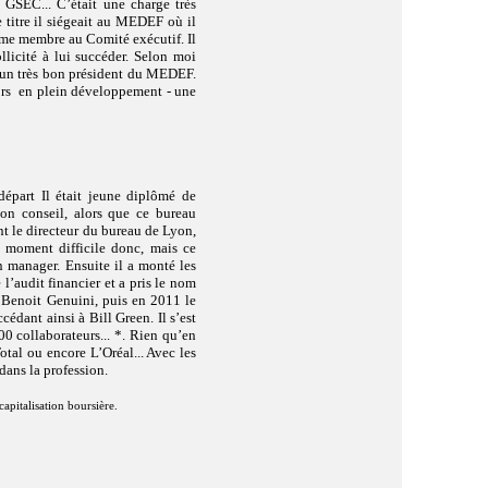
GSEC... C’était une charge très
e titre il siégeait au MEDEF où il
mme membre au Comité exécutif. Il
licité à lui succéder. Selon moi
été un très bon président du MEDEF.
lors en plein développement - une
 départ Il était jeune diplômé de
on conseil, alors que ce bureau
nt le directeur du bureau de Lyon,
Un moment difficile donc, mais ce
n manager. Ensuite il a monté les
l’audit financier et a pris le nom
e Benoit Genuini, puis en 2011 le
édant ainsi à Bill Green. Il s’est
0 collaborateurs... *. Rien qu’en
tal ou encore L’Oréal... Avec les
 dans la profession.
pitalisation boursière.