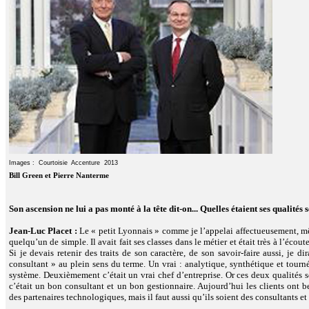
Images : Courtoisie Accenture 2013
Bill Green et Pierre Nanterme
Son ascension ne lui a pas monté à la tête dit-on... Quelles étaient ses qualités 
Jean-Luc Placet :
Le « petit Lyonnais » comme je l’appelai affectueusement, même
quelqu’un de simple. Il avait fait ses classes dans le métier et était très à l’écout
Si je devais retenir des traits de son caractère, de son savoir-faire aussi, je d
consultant » au plein sens du terme. Un vrai : analytique, synthétique et tourn
système. Deuxièmement c’était un vrai chef d’entreprise. Or ces deux qualités
c’était un bon consultant et un bon gestionnaire. Aujourd’hui les clients ont b
des partenaires technologiques, mais il faut aussi qu’ils soient des consultants et