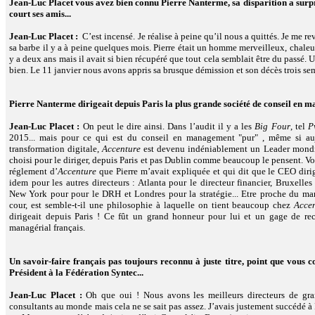
Jean-Luc Placet vous avez bien connu Pierre Nanterme, sa disparition a surpri
court ses amis...
Jean-Luc Placet :
C’est incensé. Je réalise à peine qu’il nous a quittés. Je me re
sa barbe il y a à peine quelques mois. Pierre était un homme merveilleux, chaleure
y a deux ans mais il avait si bien récupéré que tout cela semblait être du passé. 
bien. Le 11 janvier nous avons appris sa brusque démission et son décès trois s
Pierre Nanterme dirigeait depuis Paris la plus grande société de conseil en
Jean-Luc Placet :
On peut le dire ainsi. Dans l’audit il y a les
Big Four
, tel
P
2015... mais pour ce qui est du conseil en management "pur" , même si au
transformation digitale,
Accenture
est devenu indéniablement un Leader mondial
choisi pour le diriger, depuis Paris et pas Dublin comme beaucoup le pensent. Vou
réglement d’
Accenture
que Pierre m’avait expliquée et qui dit que le CEO dirige
idem pour les autres directeurs : Atlanta pour le directeur financier, Bruxelles
New York pour pour le DRH et Londres pour la stratégie... Etre proche du ma
cour, est semble-t-il une philosophie à laquelle on tient beaucoup chez
Acce
dirigeait depuis Paris ! Ce fût un grand honneur pour lui et un gage de rec
managérial français.
Un savoir-faire français pas toujours reconnu à juste titre, point que vous c
Président à la Fédération Syntec...
Jean-Luc Placet :
Oh que oui ! Nous avons les meilleurs directeurs de grand
consultants au monde mais cela ne se sait pas assez. J’avais justement succédé 