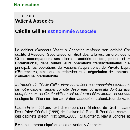
Nomination
11 01 2010
Vatier & Associés
Cécile Gilliet
est nommée Associée
Le cabinet d’avocats Vatier & Associés renforce son activité Corp
qualité d’Associé. Spécialisée en droit des affaires, en droit des 
Gilliet accompagnera ses clients, sociétés cotées, petites et
l’international, dans toutes leurs opérations transactionnelles. Se
principal, les opérations de Fusions-Acquisitions, de Private Equi
d'Entreprises, ainsi que la rédaction et la négociation de contrat
d’envergure internationale.
«
L’arrivée de Cécile Gilliet vient consolider nos capacités existante
de notre cabinet, lequel compte désormais 30 avocats dont 12 ass
compétences de Cécile Gilliet sont de formidables atouts au servic
souligne le Bâtonnier Bernard Vatier, associé et cofondateur de Vati
Cécile Gilliet, 33 ans, est diplômée d’une Maîtrise de Droit – Carr
Droit Privé Général (1999) de l’Université Paris II Panthéon Assas
des cabinets Bredin Prat (2001-2005), Slaughter & May à Londres e
BV selon communiqué du cabinet Vatier & Associés