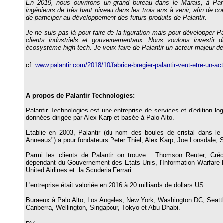
En 2019, nous ouvrirons un grand bureau dans le Marais, à Par
ingénieurs de très haut niveau dans les trois ans à venir, afin de c
de participer au développement des futurs produits de Palantir.
Je ne suis pas là pour faire de la figuration mais pour développer 
clients industriels et gouvernementaux. Nous voulons investir
écosystème high-tech. Je veux faire de Palantir un acteur majeur de 
cf
www.palantir.com/2018/10/fabrice-bregier-palantir-veut-etre-un-ac
A propos de Palantir Technologies:
Palantir Technologies est une entreprise de services et d'édition log
données dirigée par Alex Karp et basée à Palo Alto.
Etablie en 2003, Palantir (du nom des boules de cristal dans l
Anneaux") a pour fondateurs Peter Thiel, Alex Karp, Joe Lonsdale,
Parmi les clients de Palantir on trouve : Thomson Reuter,
Cré
dépendant du Gouvernement des Etats Unis,
l'Information Warfare
United Airlines et la Scuderia Ferrari.
L'entreprise était valoriée en 2016 à 20 milliards de dollars US.
Buraeux à Palo Alto, Los Angeles, New York, Washington DC, Seattl
Canberra, Wellington, Singapour, Tokyo et Abu Dhabi.