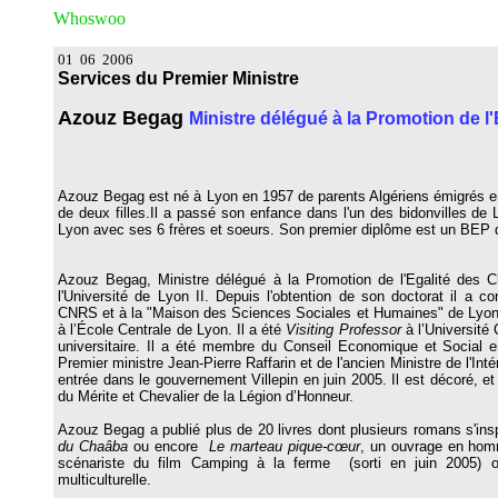
Whoswoo
01 06 2006
Services du Premier Ministre
Azouz Begag
Ministre délégué à la Promotion de 
Azouz Begag est né à Lyon en 1957 de parents Algériens émigrés 
de deux filles.
Il a passé son enfance dans l'un des bidonvilles de 
Lyon avec ses 6 frères et soeurs.
Son premier diplôme est un BEP d
Azouz Begag, Ministre délégué à la Promotion de l'Egalité des 
l'Université de Lyon II. Depuis l'obtention de son doctorat il a
con
CNRS et à la "Maison des Sciences Sociales et Humaines" de Lyon
à l’École Centrale de Lyon.
Il a été
Visiting Professor
à l’Université
universitaire.
Il a été membre du Conseil Economique et Social en
Premier ministre Jean-Pierre Raffarin et de l'ancien Ministre de l'Int
entrée dans le gouvernement Villepin en juin 2005. Il est décoré, et 
du Mérite et Chevalier de la Légion d’Honneur.
Azouz Begag a publié plus de 20 livres dont plusieurs romans s'i
du Chaâba
ou encore
Le marteau pique-cœur
,
un ouvrage en hom
scénariste du film Camping à la ferme (sorti en juin 2005) 
multiculturelle.