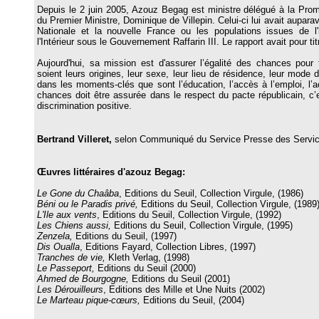
Depuis le 2 juin 2005, Azouz Begag est ministre délégué à la Prom
du Premier Ministre, Dominique de Villepin. Celui-ci lui avait aupar
Nationale et la nouvelle France ou les populations issues de l'im
l'Intérieur sous le Gouvernement Raffarin III. Le rapport avait pour ti
Aujourd'hui, sa mission est d'assurer l’égalité des chances pour 
soient leurs origines, leur sexe, leur lieu de résidence, leur mod
dans les moments-clés que sont l’éducation, l’accès à l’emploi, l’
chances doit être assurée dans le respect du pacte républicain, c’e
discrimination positive.
Bertrand Villeret,
selon Communiqué du Service Presse des Service
Œuvres littéraires d'azouz Begag:
Le Gone du Chaâba
, Editions du Seuil, Collection Virgule, (1986)
Béni ou le Paradis privé,
Editions du Seuil, Collection Virgule, (1989
L'Ile aux vents
, Editions du Seuil, Collection Virgule, (1992)
Les Chiens aussi,
Editions du Seuil, Collection Virgule, (1995)
Zenzela,
Editions du Seuil, (1997)
Dis Oualla
, Editions Fayard, Collection Libres, (1997)
Tranches de vie,
Kleth Verlag, (1998)
Le Passeport,
Editions du Seuil (2000)
Ahmed de Bourgogne,
Editions du Seuil (2001)
Les Dérouilleurs
, Editions des Mille et Une Nuits (2002)
Le Marteau pique-cœurs,
Editions du Seuil, (2004)