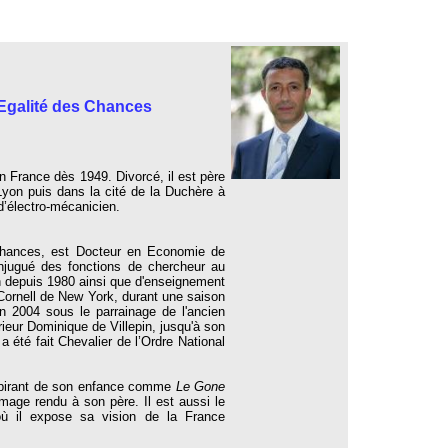
l'Egalité des Chances
en France dès 1949.
Divorcé, il est père
Lyon puis dans la cité de la Duchère à
’électro-mécanicien.
Chances, est
Docteur en Economie de
jugué des fonctions de chercheur au
 depuis 1980 ainsi que d'enseignement
 Cornell de New York, durant une saison
 2004 sous le parrainage de l'ancien
érieur Dominique de Villepin, jusqu'à son
a été fait Chevalier de l’Ordre National
nspirant de son enfance comme
Le Gone
mage rendu à son père.
Il est aussi le
où il expose sa vision de la France