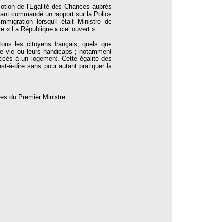
otion de l'Egalité des Chances auprès
avant commandé un rapport sur la Police
migration lorsqu'il était Ministre de
tre « La République à ciel ouvert ».
tous les citoyens français, quels que
e de vie ou leurs handicaps ; notamment
accès à un logement. Cette égalité des
st-à-dire sans pour autant pratiquer la
s du Premier Ministre
)