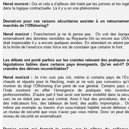
Hervé morizot :
Oui et cela a d’ailleurs été traité par les juristes et les ing
dans la logique contractuelle. Là il y a un vrai phénomène.
Devrait-on pour ces raisons sécuritaires assister à un retourneme
marchés de l’Offshoring?
Hervé morizot :
Franchement je ne le pense pas. On voit des banqu
externalisent des données sensibles au Royaume Uni ou encore aux USA
était impensable il y a encore quelques années. En attendant on atteint pe
là la limite de l’exercice mais force est de constater que certains le font.
Les débats ont porté parfois sur les craintes relevant des pratiques 
législations faibles dans certains pays émergeants. Qu’en est-il? D
craindre des dérives incontrôlables?
Hervé morizot :
Je n’en suis pas sûr, même si certains pays de l’Es
chauds et réputés pour le Hacking, mais je ne suis pas convaincu qu’il 
montrer du doigt l’Offshoring d’un point de vue général. Certains pays
l’Inde montrent en effet l’émergence de pratiques très inventi
professionnelles. D’autre part il faut avoir une bonne visibilité dans la sécu
ceci ne se réduit pas au seul contrat. Ainsi il faut des procédures, des a
des indicateurs fins, des tableaux de bord, des audits impromptus... O
même par exemple au travers d’un sous-traitant habilité secret défense o
un niveau de sécurité que vous n’avez pas vous même. Donc on peut éle
niveau de sécurité en externalisant.