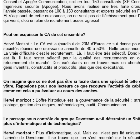
Conseil et Apogée Communication, soit en tout 150 consultants (XP Conse
Ingénieurs sécurité (Apogée). Nous avons réalisé une très forte croi
l’année passée, passant de 100 à 150 consultants et experts sécurité en F
Et s’agissant de cette croissance, on ne sent pas de fléchissement pour l
qui vient, d’où un plan de recrutement assez agressif.
Peut-on esquisser le CA de cet ensemble?
Hervé Morizot : Le CA est aujourd’hui de 20M d’Euros ce sui donne pour
sociétés réunies une croissance annuelle de 40 à 50%. Belle croissance
La vraie difficulté c’est le recrutement. Là, il faut être très sélectif. Donc l
est là. Il faut rester sélectif pour la qualité des recrutements en 
retournement de marché. Des exécutants on en trouve mais on cherc
gens inventifs, constructifs et productifs, plus que des exécutants.
On imagine que ce ne doit pas être si facile dans une spécialité telle 
vôtre. Rappelons pour nos lecteurs ce que recouvre l’activité du cabi
comment cela a pu évoluer au cours des années.
Hervé morizot :
L’offre historique est la gouvernance de la sécurité : str
pilotage, gestion des risques, méthodologies, audit, Communication...
Le passage sous contrôle du groupe Devoteam a-t-il déterminé un Shif
plus d’informatique et de technologies?
Hervé morizot :
Plus d’informatique, oui. Mais ce n’est pas lié unique
l’arrivée de Devoteam. Il se trouve que l’on s’est recentré sur la sécuri