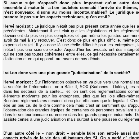
Si aucun sujet n’apparaît donc plus important qu’un autre dan
ensemble à maturité a-t-on toutefois constaté l’arrivée de thèmes,
n’est nouveaux, disons au moins incontournables? Le juridique 
prendre le pas sur les aspects techniques, qu’en est-il?
Hervé morizot :
Le juridique n’était pas plus présent cette année que les
précédentes. Maintenant il est clair que les législations et les réglement
deviennent de plus en plus complexes et que même les juristes commen
avoir du mal à s’y retrouver. C’est donc de plus en plus difficile, même p
experts du sujet. Il y a donc là une réelle difficulté pour les entreprises, l
n’étant pas une science exacte. Aujourd’hui les avocats ont des interprét
qui ne sont pas toutes cohérentes entre elles, ce qui nécessite certaineme
d’attention et ce qui apparaît au travers de nos débats.
Irait-on donc vers une plus grande "judiciarisation" de la société?
Hervé morizot :
Sur l’information objective on va plus vers une normalisa
la société de l’information : on a Bâle II, SOX (Sarbanes - Oxkley), les 
dans les secteurs de la santé.... et l’on sent ces réglementations com
éléments motivants pour les entreprises, plus que les lois elles-même
Boosters réglementaires seraient donc plus efficaces que le législatif. C’es
être un peu cru de le dire comme cela mais c’est un sentiment qui s’appu
l’observation des grandes équipes de centaines de personnes travaillant s
dans le secteur bancaire ou encore dans les grands groupes industriels. D
assiste certes à une judiciarisation mais surtout à une poussée du réglemen
D’un autre côté le « non droit » semble faire son entrée aussi da
aspects privés de la vie des utilisateurs des SI. On a parlé d’ «Ingé