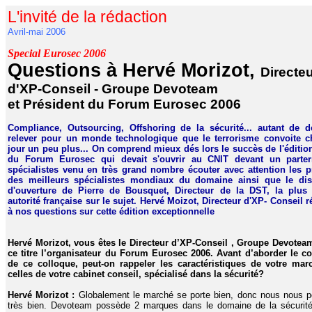
L'invité de la rédaction
Avril-mai 2006
Special Eurosec 2006
Questions à Hervé Morizot,
Directe
d'XP-Conseil - Groupe Devoteam
et Président du Forum Eurosec 2006
Compliance, Outsourcing, Offshoring de la sécurité... autant de d
relever pour un monde technologique que le terrorisme convoite 
jour un peu plus... On comprend mieux dés lors le succès de l'éditio
du Forum Eurosec qui devait s'ouvrir au CNIT devant un parter
spécialistes venu en très grand nombre écouter avec attention les 
des meilleurs spécialistes mondiaux du domaine ainsi que le di
d'ouverture de Pierre de Bousquet, Directeur de la DST, la plus
autorité française sur le sujet. Hervé Moizot, Directeur d'XP- Conseil 
à nos questions sur cette édition exceptionnelle
Hervé Morizot, vous êtes le Directeur d’XP-Conseil , Groupe Devoteam
ce titre l’organisateur du Forum Eurosec 2006. Avant d’aborder le c
de ce colloque, peut-on rappeler les caractéristiques de votre mar
celles de votre cabinet conseil, spécialisé dans la sécurité?
Hervé Morizot :
Globalement le marché se porte bien, donc nous nous p
très bien. Devoteam possède 2 marques dans le domaine de la sécurit