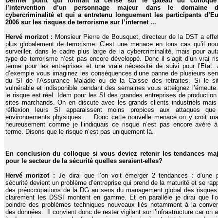
Dernier point qui formait la cerise sur le gâteau du colloque
l’intervention d’un personnage majeur dans le domaine 
cybercriminalité et qui a entretenu longuement les participants d’E
2006 sur les risques de terrorisme sur l’internet ...
Hervé morizot :
Monsieur Pierre de Bousquet, directeur de la DST a effet
plus globalement de terrorisme. C’est une menace en tous cas qu’il nou
surveiller, dans le cadre plus large de la cybercriminalité, mais pour aut
type de terrorisme n’est pas encore développé. Donc il s’agit d’un vrai ri
terme pour les entreprises et une vraie nécessité de suivi pour l’Etat. A
d’exemple vous imaginez les conséquences d’une panne de plusieurs se
du SI de l’Assurance Maladie ou de la Caisse des retraites. Si le si
vulnérable et indisponible pendant des semaines vous atteignez l’émeute
le risque est réel. Idem pour les SI des grandes entreprises de production
sites marchands. On en discute avec les grands clients industriels mais
réflexion leurs SI apparaissent moins propices aux attaques que
environnements physiques. Donc cette nouvelle menace on y croit mai
heureusement comme je l’indiquais ce risque n’est pas encore avéré à
terme. Disons que le risque n’est pas uniquement là.
En conclusion du colloque si vous deviez retenir les tendances ma
pour le secteur de la sécurité quelles seraient-elles?
Hervé morizot :
Je dirai que l’on voit émerger 2 tendances : d’une p
sécurité devient un problème d’entreprise qui prend de la maturité et se ra
des préoccupations de la DG au sens du management global des risques.
clairement les DSSI montent en gamme. Et en parallèle je dirai que l’o
poindre des problèmes techniques nouveaux liés notamment à la conve
des données. Il convient donc de rester vigilant sur l’infrastructure car on 