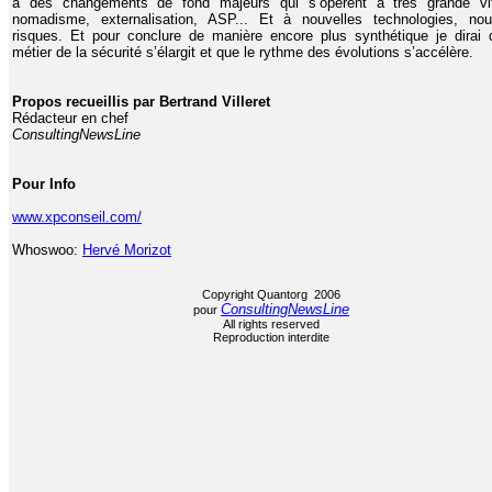
à des changements de fond majeurs qui s’opèrent à très grande vi
nomadisme, externalisation, ASP... Et à nouvelles technologies, no
risques. Et pour conclure de manière encore plus synthétique je dirai 
métier de la sécurité s’élargit et que le rythme des évolutions s’accélère.
Propos recueillis par Bertrand Villeret
Rédacteur en chef
ConsultingNewsLine
Pour Info
www.xpconseil.com/
Whoswoo:
Hervé Morizot
Copyright Quantorg 2006
ConsultingNewsLine
pour
All rights reserved
Reproduction interdite