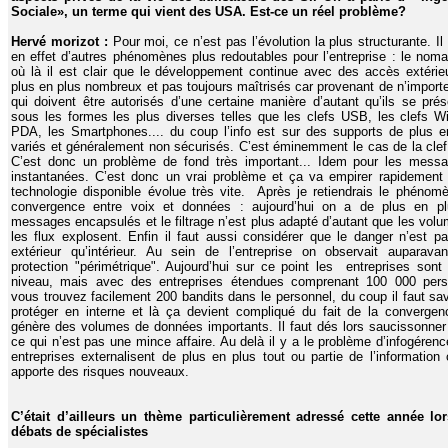
Sociale», un terme qui vient des USA. Est-ce un réel problème?
Hervé morizot :
Pour moi, ce n’est pas l’évolution la plus structurante. Il
en effet d’autres phénomènes plus redoutables pour l’entreprise : le nom
où là il est clair que le développement continue avec des accès extérie
plus en plus nombreux et pas toujours maîtrisés car provenant de n’importe
qui doivent être autorisés d’une certaine manière d’autant qu’ils se prés
sous les formes les plus diverses telles que les clefs USB, les clefs Wif
PDA, les Smartphones.... du coup l’info est sur des supports de plus e
variés et généralement non sécurisés. C’est éminemment le cas de la cle
C’est donc un problème de fond très important... Idem pour les messa
instantanées. C’est donc un vrai problème et ça va empirer rapidement 
technologie disponible évolue très vite. Après je retiendrais le phénom
convergence entre voix et données : aujourd’hui on a de plus en p
messages encapsulés et le filtrage n’est plus adapté d’autant que les volu
les flux explosent. Enfin il faut aussi considérer que le danger n’est pa
extérieur qu’intérieur. Au sein de l’entreprise on observait auparava
protection "périmétrique". Aujourd’hui sur ce point les entreprises sont
niveau, mais avec des entreprises étendues comprenant 100 000 per
vous trouvez facilement 200 bandits dans le personnel, du coup il faut sav
protéger en interne et là ça devient compliqué du fait de la convergen
génère des volumes de données importants. Il faut dés lors saucissonner 
ce qui n’est pas une mince affaire. Au delà il y a le problème d’infogéren
entreprises externalisent de plus en plus tout ou partie de l’information 
apporte des risques nouveaux.
C’était d’ailleurs un thème particulièrement adressé cette année lo
débats de spécialistes