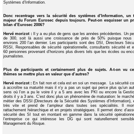
Systèmes d’Information.
Donc recentrage vers la sécurité des systèmes d’Information, un
majeur du Forum Eurosec depuis toujours. Peut-on esquisser un p
bilan d’Eurosec 2006?
Hervé morizot :
Il y a eu plus de gens que les années précédentes. Un pe
de 300, soit là aussi une croissance de près de 50% puisque nous 
environs 200 l’an dernier. Les participants sont des DSI, Directeurs Sécur
RSSI, Responsables de sécurité opérationnelle, consultants sécurité et e
60 personnes provenant d’horizons plus divers tels que les écoles ou enco
journalistes.
Plus de participants et certainement plus de sujets. A-t-on vu ce
thèmes se mettre plus en valeur que d’autres?
Hervé morizot :
En fait non et cela est en soi un message. La sécurité co
à accroître sa maturité mais il n’y a pas un sujet qui perce plus qu’un au
sens où l’on a pu le voire il y a 5 ans avec les PKI ou encore la Gesti
droits il y a 3 ans. C’est donc plus un phénomène de maturation: le marché
métier des DSSI (Directeurs de la Sécurité des Systèmes d’Information), 
très vite et prend de l’ampleur dans toutes ses spécialités. Il mo
rattachement hiérarchique et en projets stratégiques. Il permet donc d’ass
sécurité des SI tout en montant en gamme dans la sécurité opérationne
l’entreprise ce qui intéresse les DG qui sont naturellement sensib
Management du Risque.