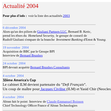
Actualité 2004
Pour plus d'info :
voir la liste des actualités
2003
.............................................................................................................................
6 décembre 2004
Alors qu'un des piliers
de
Giuliani Partners LLC
, Bernard B. Keric
,
prend les rênes du
Homeland Security,
le groupe de conseil de
Rudolf Giuliani s'empare de
la
branche
Investment Banking
d'Ernst & Youn
g.
............................................................................................................................
19 novembre 2004
Acquisition de BBC par le Groupe BPI
Interview de
Bernard Brunhes
............................................................................................................................
24 octobre 2004
BPI devrait acquérir
Bernard Brunhes Consultants
............................................................................................................................
4 octobre 2004
32ème America's Cup
Le cabinet ILM devient partenaire du "
Defi Français
".
Un coup de maître pour
Jacques Civilise
(ILM) et Yasid Chir (Neocle
............................................................................................................................
4 octobre 2004
Altran fait le point: Interview
de
Claude-Emmanuel Boisson
Chief Technology Officer France d’Altran Technologies
............................................................................................................................