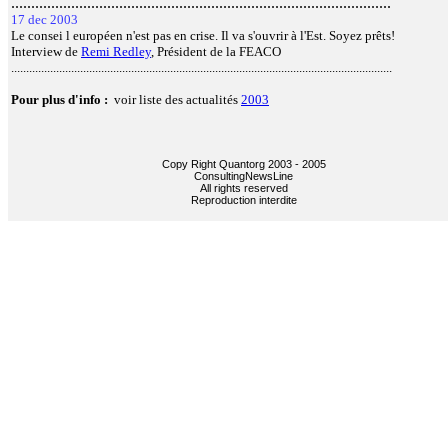
...............................................................................................
17 dec 2003
Le consei l européen n'est pas en crise. Il va s'ouvrir à l'Est. Soyez prêts!
Interview de
Remi Redley
, Président de la FEACO
...............................................................................................................................
Pour plus d'info :
voir liste des actualités
2003
Copy Right Quantorg 2003 - 2005
ConsultingNewsLine
All rights reserved
Reproduction interdite