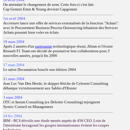
On attendait le changement de nom. Cette fois-ci c'est fait:
Cap Gemini Ernst & Young devient Capgemini
..............................................................................................................................
1er avril 2004
Accenture
lance une offre de services externalisés de la fonction "Achats":
avec le Procurement Business Process Outsourcing lebastion des Services
Achats pourrait bien voler en éclats
..............................................................................................................................
19 mars 2004
Après
2 années d'un
partenariat
technologique réussi, Altran et l'écurie
Renault F1 Team ont décidé de poursuivre leur collaboration pour 3
nouvelles années, jusqu'à fin 2006
..............................................................................................................................
17 mars 2004
Le
salon Documation boucle son édition 2004
..............................................................................................................................
1
1 mars 2004
Jean Luc Van Den Heede, le skipper fétiche de Celerent Consulting
débarque victorieusement aux Sables d'Olonne
..............................................................................................................................
3 mars 2004
OTC et Ineum Consulting (ex Deloitte Consulting) rejoignent
Syntec Conseil en Management
..............................................................................................................................
24 fev 2004
IBM - BCS dévoile une étude menée auprès de 456 CEO.
Loin de
l'attentisme hexagonal les goupes internationaux évitent les coupes
budgétaires