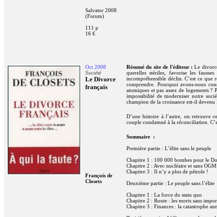
Salvator 2008
(Forum)
111 p
16 €
Oct 2008
Résumé du site de l'éditeur :
Le divorce
Société
querelles stériles, favorise les fauss
Le Divorce
incompréhensible déclin. C’est ce que r
comprendre. Pourquoi avons-nous constr
français
atomiques et pas assez de logements ? P
impossibilité de moderniser notre socié
champion de la croissance est-il deven
D’une histoire à l’autre, on retrouve c
couple condamné à la réconciliation. C’es
Sommaire :
Première partie : L’élite sans le peuple
Chapitre 1 : 100 000 bombes pour le D
Chapitre 2 : Avec nucléaire et sans OGM
Chapitre 3 : Il n’y a plus de pétrole !
François de
Closets
Deuxième partie : Le peuple sans l’élite
Chapitre 1 : La force du statu quo
Chapitre 2 : Route : les morts sans impo
Chapitre 3 : Finances : la catastrophe a