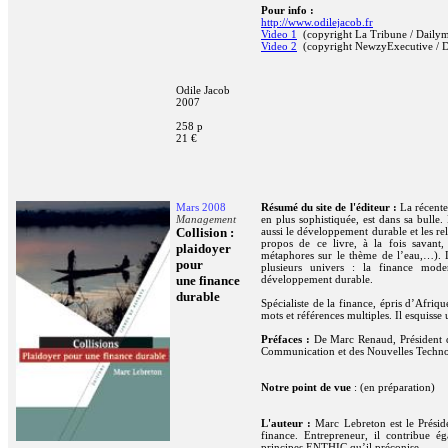
Pour info :
http://www.odilejacob.fr
Video 1
(copyright La Tribune / Dailym
Video 2
(copyright NewzyExecutive / D
Odile Jacob
2007
258 p
21 €
Mars 2008
Résumé du site de l'éditeur :
La récente
Management
en plus sophistiquée, est dans sa bulle.
Collision :
aussi le développement durable et les rel
propos de ce livre, à la fois savant, 
plaidoyer
métaphores sur le thème de l’eau,…). Le 
pour
plusieurs univers : la finance moder
une finance
développement durable.
durable
Spécialiste de la finance, épris d’Afriqu
mots et références multiples. Il esquisse
Préfaces :
De Marc Renaud, Président d
Communication et des Nouvelles Techno
Notre point de vue
: (en préparation)
L'auteur :
Marc Lebreton est le Préside
finance. Entrepreneur, il contribue 
principes ENTHIC qu’il préconise.