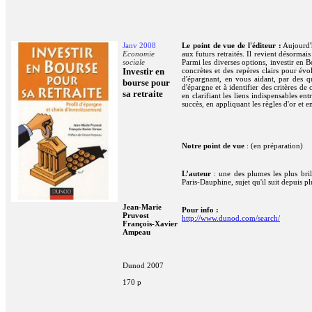
Janv 2008
Le point de vue de l'éditeur :
Aujourd'h
Economie
aux futurs retraités. Il revient désormais
sociale
Parmi les diverses options, investir en B
Investir en
concrètes et des repères clairs pour évol
d'épargnant, en vous aidant, par des q
bourse pour
d'épargne et à identifier des critères de 
sa retraite
en clarifiant les liens indispensables ent
succès, en appliquant les règles d'or et e
Notre point de vue
: (en préparation)
L’auteur
: une des plumes les plus bril
Paris-Dauphine, sujet qu'il suit depuis p
Jean-Marie
Pour info :
Pruvost
http://www.dunod.com/search/
François-Xavier
Ampeau
Dunod 2007
170 p