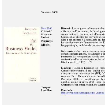
Salavator 2008
Nov 2008
Résumé :
Les religions influencent-elle
Culturel /
diffusion de l’instruction, le développe
Economie
sécularisation ? En essayant d’apport
Foi et
Comment les attentes des croyants se con
elles à ces attentes ? Les rivalités qui 
Business
les conséquences de l’intervention des Ét
Mode
l
langage simple, un bilan de ces interroga
Notre avis :
L'ouvrage de Jacques Lecail
certaines interrogations, notamment d'o
interressés par ces questions car ils son
confessionnelles en entreprise et les 
Génération RH, CiCF)... BV
L'auteur :
Jacques Lecaillon est Prof
Comme universitaire, il est l’auteur de
d’organisations internationales (BIT, OC
revenus. En collaboration avec Jean-P
(Salvator, 2006) et Faut-il stopper la
durable, même si après 2008 force est 
Croissance économique (Editions Cujas)
Jacques
Lecaillon
Pour info :
http://www.librairiecatholique.com/t_Livre/foi-