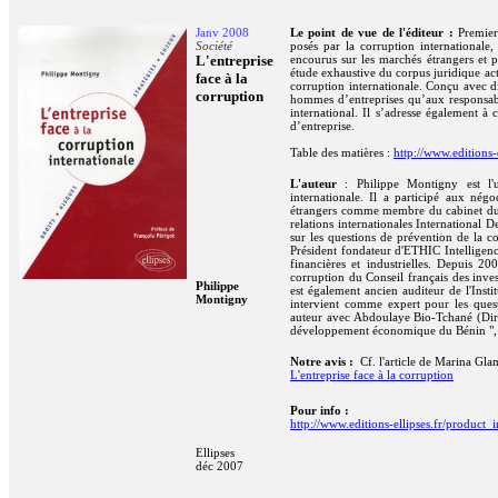
Janv 2008
Le point de vue de l'éditeur :
Premier 
Société
posés par la corruption internationale,
L'entreprise
encourus sur les marchés étrangers et pr
étude exhaustive du corpus juridique actu
face à la
corruption internationale. Conçu avec dif
corruption
hommes d’entreprises qu’aux responsab
international. Il s’adresse également 
d’entreprise.
Table des matières :
http://www.edition
L'auteur
: Philippe Montigny est l'un
internationale. Il a participé aux négo
étrangers comme membre du cabinet du Se
relations internationales International D
sur les questions de prévention de la cor
Président fondateur d'ETHIC Intelligence,
financières et industrielles. Depuis 2
corruption du Conseil français des inve
Philippe
est également ancien auditeur de l'Inst
Montigny
intervient comme expert pour les quest
auteur avec Abdoulaye Bio-Tchané (Dire
développement économique du Bénin ", 
Notre avis :
Cf. l'article de Marina G
L'entreprise face à la corruption
Pour info :
http://www.editions-ellipses.fr/produc
Ellipses
déc 2007