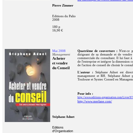
Pierre Zimmer
Editions du Palio
2008
180 p
16,90 €
Mai 2008
Quatrième de couverture :
N'est-ce 
Management
dirigeant de sa demande et de vendre c
Acheter
commerciale du consultant. Il lui faut à
de l'entreprise et intégrer la dimension 
et vendre
de l'action de conseil de choisir le consu
du Conseil
L'auteur :
Stéphane Adnet est direct
management et RH. Stéphane Adnet pa
Toulouse et Syntec Conseil en Managem
Pour info :
http://www.editions-organisation.com/Livre/9
http://www.merlane.com/
Stéphane Adnet
Editions
d'Organisation