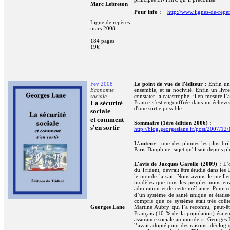
Marc Lebreton
Pour info :
http://www.lignes-de-repe
Ligne de repères
mars 2008
184 pages
19€
Fev 2008
Le point de vue de l'éditeur :
Enfin un 
Economie
ensemble, et sa nocivité. Enfin un livre
sociale
constater la catastrophe, il en mesure l’a
La sécurité
France s’est engouffrée dans un écheveau
d'une sortie possible.
sociale
et comment
Sommaire (1ère édition 2006) :
s'en sortir
http://blog.georgeslane.fr/post/2007/12/
L’auteur
: une des plumes les plus bril
Paris-Dauphine, sujet qu'il suit depuis p
L'avis de Jacques Garello (2009) :
L’o
du Trident, devrait être étudié dans les 
le monde la sait. Nous avons le meille
modèles que tous les peuples nous env
admiration et de cette méfiance. Pour ce
d’un système de santé unique et étatisé
compris que ce système était très coût
Georges Lane
Martine Aubry qui l’a reconnu, peut-êt
Français (10 % de la population) étaie
assurance sociale au monde ».
Georges L
l’avait adopté pour des raisons idéologi