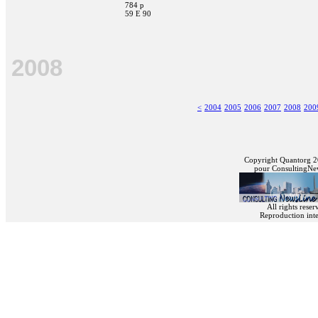
784 p
59 E 90
2008
<
2004
2005
2006
2007
2008
200
Copyright Quantorg 
pour ConsultingNe
All rights reser
Reproduction inte