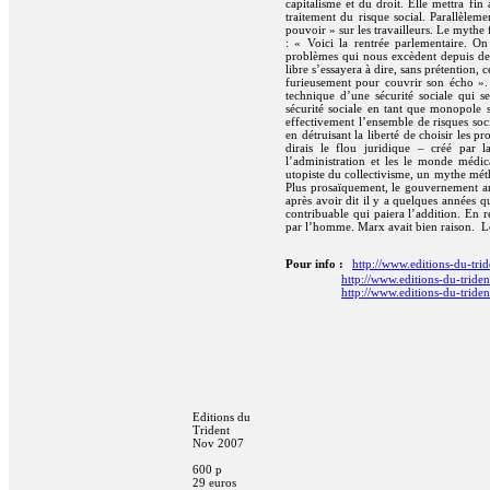
capitalisme et du droit. Elle mettra fin
traitement du risque social. Parallèleme
pouvoir » sur les travailleurs. Le mythe
: « Voici la rentrée parlementaire. On
problèmes qui nous excèdent depuis de
libre s’essayera à dire, sans prétention,
furieusement pour couvrir son écho ». 
technique d’une sécurité sociale qui 
sécurité sociale en tant que monopole 
effectivement l’ensemble de risques soc
en détruisant la liberté de choisir les pr
dirais le flou juridique – créé par la
l’administration et les le monde médic
utopiste du collectivisme, un mythe mét
Plus prosaïquement, le gouvernement an
après avoir dit il y a quelques années q
contribuable qui paiera l’addition. En r
par l’homme. Marx avait bien raison.
L
Pour info :
http://www.editions-du-trid
http://www.editions-du-triden
http://www.editions-du-triden
Editions du
Trident
Nov 2007
600 p
29 euros