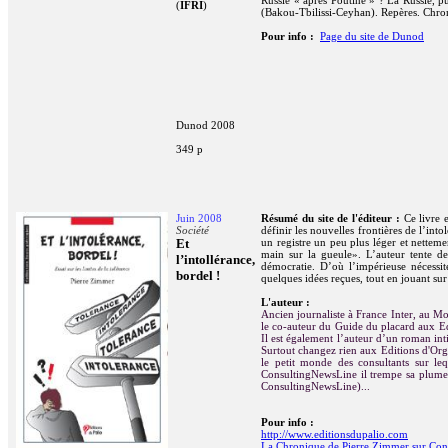
Russie « après Poutine » ? La Russie, p
(
IFRI
)
(Bakou-Tbilissi-Ceyhan). Repères. Chro
Pour info :
Page du site de Dunod
Dunod 2008
349 p
Juin 2008
Résumé du site de l'éditeur :
Ce livre 
Société
définir les nouvelles frontières de l’int
Et
un registre un peu plus léger et netteme
main sur la gueule». L’auteur tente de
l’intollérance,
démocratie. D’où l’impérieuse nécessité
bordel !
quelques idées reçues, tout en jouant sur
L'auteur :
Ancien journaliste à France Inter, au Mo
le co-auteur du Guide du placard aux Ed
Il est également l’auteur d’un roman in
Surtout changez rien aux Editions d'Or
le petit monde des consultants sur leq
ConsultingNewsLine il trempe sa plume 
ConsultingNewsLine)...
Pour info :
http://www.editionsdupalio.com
La Chronique de Pierre Zimmer sur Co