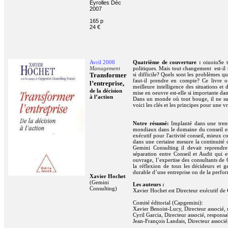
Eyrolles Déc
2007
165 p
24 €
Avril 2008
Quatrième de couverture :
oiuoiuSe t
Management
politiques. Mais tout changement est-il 
Transformer
si difficile? Quels sont les problèmes q
faut-il prendre en compte? Ce livre o
l’entreprise,
meilleure intelligence des situations et
de la décision
mise en oeuvre est-elle si importante d
à l’action
Dans un monde où tout bouge, il ne suff
voici les clés et les principes pour une v
Notre résumé:
Implanté dans une trent
mondiaux dans le domaine du conseil e
exécutif pour l'activité conseil, mieux
dans une certaine mesure la continuité 
Gemini Consulting il devait reprendre
séparation entre Conseil et Audit qui 
ouvrage,
l’expertise des consultants de
la réflexion de tous les décideurs et g
durable d’une entreprise ou de la perfo
Xavier Hochet
(Gemini
Les auteurs :
Consulting)
Xavier Hochet est Directeur exécutif de
Comité éditorial (Capgemini):
Xavier Benoist-Lucy, Directeur associé, 
Cyril Garcia, Directeur associé, respon
Jean-François Landais, Directeur associ