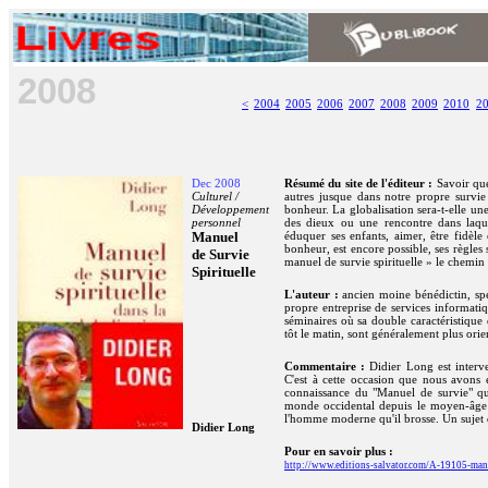
2008
<
2004
2005
2006
2007
2008
2009
2010
2
Dec 2008
Résumé du site de l'éditeur :
Savoir que
Culturel /
autres jusque dans notre propre survi
Développement
bonheur. La globalisation sera-t-elle un
personnel
des dieux ou une rencontre dans laque
Manuel
éduquer ses enfants, aimer, être fidèle
bonheur, est encore possible, ses règles
de Survie
manuel de survie spirituelle » le chemin 
Spirituelle
L'auteur :
ancien moine bénédictin, spéc
propre entreprise de services informatiqu
séminaires où sa double caractéristique d
tôt le matin, sont généralement plus orie
Commentaire :
Didier Long est interv
C'est à cette occasion que nous avons 
connaissance du "Manuel de survie" que 
monde occidental depuis le moyen-âge jus
l'homme moderne qu'il brosse. Un sujet q
Didier Long
Pour en savoir plus :
http://www.editions-salvator.com/A-19105-manuel