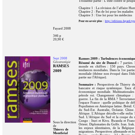
Troisième partie : L’élite contre le peupl
Chapitre 1 : La révision de l’affaire Hu
Chapitre 2 : Pas de loi pour les malades
Chapitre 3 : Une loi pour les médecins
Pour en savoir plus :
http://editions-fayard.t
Fayard 2008
346 p
20,90 €
Sept 2008
Ramses 2009 : Turbulences économiques
Géostratégie
Résumé du site de Dunod :
7 parties.
RAMSES
monde en chiffres : 150 pays. Chronol
tendances mondiales. Dans la 1re parti
2009
mondiale (thème non évoqué dans l'édit
partie sur l'Afrique).
Sommaire :
Perspectives de Thierry 
bancaire et risque systémique. Tau
économique mondiale. Multinationales 
pétrole roi. Changement climatique : 
guerre. La fin de la RMA ? Terrorismes. 
l'espace France : quelle politique de dé
Populismes en Amérique latine. Brésil. C
du Sud-Est. Australie, Océanie. Chine.
Afrique. L'Afrique décolle-t-elle enfi
Sud. L'Afrique du Sud et la coupe du m
Congo : Ituri et Kivu. Rwanda et Franc
Sous la direction
Orient. Diplomaties du Golfe. Iran. Irak.
de
les enjeux identitaires, de la Belgiqu
Thierry de
migrations. Perspectives allemande et 
Montbrial