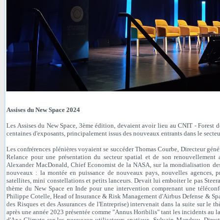
Assises du New Space 2024
Les Assises du New Space, 3ème édition, devaient avoir lieu au CNIT - Forest de
centaines d'exposants, principalement issus des nouveaux entrants dans le secteur
Les confrérences plénières voyaient se succéder Thomas Courbe, Directeur généra
Relance pour une présentation du secteur spatial et de son renouvellement acc
Alexander MacDonald, Chief Economist de la NASA, sur la mondialisation des 
nouveaux : la montée en puissance de nouveaux pays, nouvelles agences, pri
satellites, mini constellations et petits lanceurs. Devait lui emboiter le pas St
thème du New Space en Inde pour une intervention comprenant une télécon
Philippe Cotelle, Head of Insurance & Risk Management d'Airbus Defense & Sp
des Risques et des Assurances de l'Entreprise) intervenait dans la suite sur le 
après une année 2023 présentée comme "Annus Horibilis" tant les incidents au 
d'Axa Climate sur les nouveaux utilisateurs spatiaux. Sylvain Mandrau, Dir