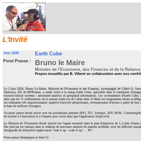
L'Invité
Juin 2020
Earth Cube
Point Presse :
Bruno le Maire
Ministre de l'Economie, des Finances et de la Relance
Propos recueillis
par B. Villeret en collaboration avec nos confr
Le 5 juin 2020, Bruno Le Maire, Ministre de l'Economie et des Finances, accompagné de Cédric O, Secré
Dufourcq, DG de BPIFrance, a rendu visite à la statup Earth Cube, spécialiée dans le traitement d'images sat
mission-critical systems / automated analysis of geospatial information). Les co-fondateurs d'Earth Cub
ainis que les 11 collborateurs de la startup située rue de Calais dans le 9ème ont longuement retenu la délég
sur ordinateur très impressionantes (analyse d'activité aéroportuaire, reconnaissance d'avions à partir de leur
la base de millions d'images).
Un point presse devait suivre avec les journalistes présents (RFI, TF1, Europe1, AFP, BFM, ConsultingNe
de soutien à l'innovation et à l'emploi post covid ainsi que l'application StopCovid.
Le Ministre de l'Economie devait inisiter sur l'appui essentiel dans le plan d'injection de 1,3 mds d'euros p
être joué par les startups dans la création de nouveaux emplois de manière accélérée, avec les difficiles pas
hexagonale du leitmotive anglo-saxon "start it up - scale it up"... BV
Point presse (flashplayer et html 5):