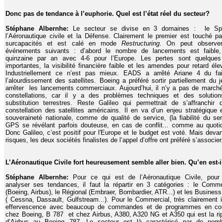
Donc pas de tendance à l’euphorie. Quel est l’état réel du secteur?
Stéphane Albernhe:
Le secteur se divise en 3 domaines : le Spa
l’Aéronautique civile et la Défense. Clairement le premier est touché pa
surcapacités et est calé en mode
Restructuring
. On peut observe
événements suivants : d’abord le nombre de lancements est faible
quinzaine par an avec 4-6 pour l’Europe. Les pertes sont quelques
importantes, la visibilité financière faible et les amendes pour retard éle
Industriellement ce n’est pas mieux. EADS a arrêté Ariane 4 du fa
l’alourdissement des satellites. Boeing a préféré sortir partiellement du j
arrêter les lancements commerciaux. Aujourd’hui, il n’y a pas de march
constellations, car il y a des problèmes techniques et des solutio
substitution terrestres. Reste Galileo qui permettrait de s’affranchir 
constellation des satellites américains. Il en va d’un enjeu stratégique 
souveraineté nationale, comme de qualité de service, (la fiabilité du se
GPS se révélant parfois douteuse, en cas de conflit... comme au quotid
Donc Galileo, c’est positif pour l'Europe et le budget est voté. Mais devan
risques, les deux sociétés finalistes de l’appel d’offre ont préféré s’associer
L’Aéronautique Civile fort heureusement semble aller bien. Qu’en est-i
Stéphane Albernhe:
Pour ce qui est de l’Aéronautique Civile, pour
analyser ses tendances, il faut la répartir en 3 catégories : le Comme
(Boeing, Airbus), le Régional (Embraer, Bombardier, ATR...) et les Business
( Cessna, Dassault, Gulfstream...). Pour le Commercial, très clairement i
effervescence avec beaucoup de commandes et de programmes en co
chez Boeing, B 787 et chez Airbus, A380, A320 NG et A350 qui est la ri
d’Airbus au Boeing 787. Le secteur est là caractérisé par de nom