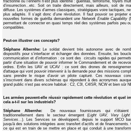
fractionné où l’ennemi n’est plus identifié : guérillas, terrorisme, foyers mul
d’insurrection...etc. Soit on traite directement, mais ailleurs, soit de ma
diffuse. Les systèmes d’armes classiques, stratégiques voire tactiques, ne
plus adaptés. Il s’agit donc d’une révolution. Il faut pouvoir se projeter e
nouvelles formes de guérilla demandent une
Network Enable Capability
(
permettant de connecter en quasi temps réel des systèmes parfois peu o
compatibles.
Peut-on illustrer ces concepts?
Stéphane Albernhe:
Le soldat devient très autonome avec de nom
dispositifs pour s’interfacer et échanger des données. Ensuite, les boucl
communication et d’information : ce sont des circuits rapides qui permett
partir d’une situation de pouvoir informer le Commandement et de recevoi
ordres. Enfin les UAV et UCAV : ce sont des drones de renseigneme
d'attaque qui vont pouvoir intervenir à la demande pour des missions comp
sans prendre le risque d’avoir un pilote capturé. Ces nouveaux con
s’inscrivent dans divers schémas qui répondent à des acronymes auxque
grand public n’est pas encore habitué : C2, C3I, C4ISR, NCW et bien sûr 
Les armées peuvent-elle réussir rapidement cette révolution et quel i
cela a-t-il sur les industriels?
Stéphane Albernhe:
De nouveaux fournisseurs qui n’étaient
traditionnellement dans le secteur émergent (
Light UAV,
Very Light
Services
…). Les Services se développent, depuis le support MCO ba
jusqu'à des solutions intégrées avec transfert d’actifs et de financements. 
ce qui est en train de se mettre en place et qui conduit à une transform