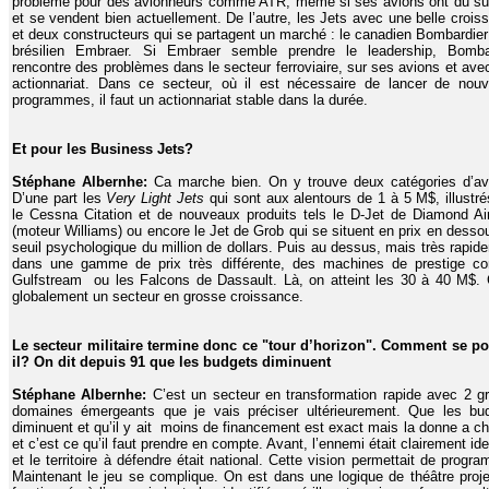
problème pour des avionneurs comme ATR, même si ses avions ont du s
et se vendent bien actuellement. De l’autre, les Jets avec une belle crois
et deux constructeurs qui se partagent un marché : le canadien Bombardier 
brésilien Embraer. Si Embraer semble prendre le leadership, Bomba
rencontre des problèmes dans le secteur ferroviaire, sur ses avions et ave
actionnariat. Dans ce secteur, où il est nécessaire de lancer de nou
programmes, il faut un actionnariat stable dans la durée.
Et pour les Business Jets?
Stéphane Albernhe:
Ca marche bien. On y trouve deux catégories d’av
D’une part les
Very Light Jets
qui sont aux alentours de 1 à 5 M$, illustré
le Cessna Citation et de nouveaux produits tels le D-Jet de Diamond Air
(moteur Williams) ou encore le Jet de Grob qui se situent en prix en desso
seuil psychologique du million de dollars. Puis au dessus, mais très rapid
dans une gamme de prix très différente, des machines de prestige 
Gulfstream ou les Falcons de Dassault. Là, on atteint les 30 à 40 M$. 
globalement un secteur en grosse croissance.
Le secteur militaire termine donc ce "tour d’horizon". Comment se por
il? On dit depuis 91 que les budgets diminuent
Stéphane Albernhe:
C’est un secteur en transformation rapide avec 2 g
domaines émergeants que je vais préciser ultérieurement. Que les bu
diminuent et qu’il y ait moins de financement est exact mais la donne a c
et c’est ce qu’il faut prendre en compte. Avant, l’ennemi était clairement ide
et le territoire à défendre était national. Cette vision permettait de progra
Maintenant le jeu se complique. On est dans une logique de théâtre proje