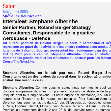
Salon
Juin-juillet 2005
Spécial Le Bourget 2005
Interview: Stephane Albernhe
Senior Partner, Roland Berger Strategy
Consultants, Responsable de la practice
Aerospace - Defence
Au bureau parisien de Roland Berger, le secteur Aérospatial et Dé
représente un quart de l’activité et s’est encore renforcé cette année. 
la tenue du Salon du Bourget représentait bien évidemment un des 
fort de 2005 pour le cabinet. Stéphane Albernhe brosse en stratè
domaine les grands traits et les tendances du secteur pour les lecteu
ConsultingNewsLine
.
Stéphane Albernhe, on le sait peu mais Roland Berger Stra
Consultants est un des leaders du conseil dans le secteur aéronautiq
spatial. Une raison à cela?
Stéphane Albernhe:
Comme vous le savez nous sommes le seul cab
d'origine européenne dans les 8 premiers cabinets de stratégie de la p
lesquels sont tous anglo-saxons. Et notre origine est allemande, d’où un in
naturel pour l’industrie et les hautes technologies. Pour l’activité Aerosp
Defence nous sommes actifs dans 14 des 31 bureaux du réseau et nota
à Paris, Londres, Detroit, Munich, Sao Paulo et Moscou. A Paris, il s’agit 
Practice qui représente depuis 2 ans 25 % de l’activité totale du bureau.