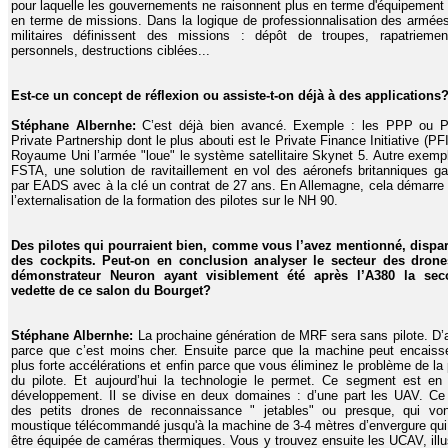
pour laquelle les gouvernements ne raisonnent plus en terme d'équipement
en terme de missions. Dans la logique de professionnalisation des armées
militaires définissent des missions : dépôt de troupes, rapatrieme
personnels, destructions ciblées...
Est-ce un concept de réflexion ou assiste-t-on déjà à des applications
Stéphane Albernhe:
C’est déjà bien avancé. Exemple : les PPP ou P
Private Partnership dont le plus abouti est le Private Finance Initiative (PFI
Royaume Uni l’armée "loue" le système satellitaire Skynet 5. Autre exempl
FSTA, une solution de ravitaillement en vol des aéronefs britanniques g
par EADS avec à la clé un contrat de 27 ans. En Allemagne, cela démarre
l’externalisation de la formation des pilotes sur le NH 90.
Des pilotes qui pourraient bien, comme vous l’avez mentionné, dispar
des cockpits. Peut-on en conclusion analyser le secteur des drone
démonstrateur Neuron ayant visiblement été après l’A380 la sec
vedette de ce salon du Bourget?
Stéphane Albernhe:
La prochaine génération de MRF sera sans pilote. D’
parce que c’est moins cher. Ensuite parce que la machine peut encaiss
plus forte accélérations et enfin parce que vous éliminez le problème de la 
du pilote. Et aujourd’hui la technologie le permet. Ce segment est en 
développement. Il se divise en deux domaines : d’une part les UAV. Ce
des petits drones de reconnaissance " jetables" ou presque, qui vo
moustique télécommandé jusqu'à la machine de 3-4 mètres d’envergure qui
être équipée de caméras thermiques. Vous y trouvez ensuite les UCAV, illu