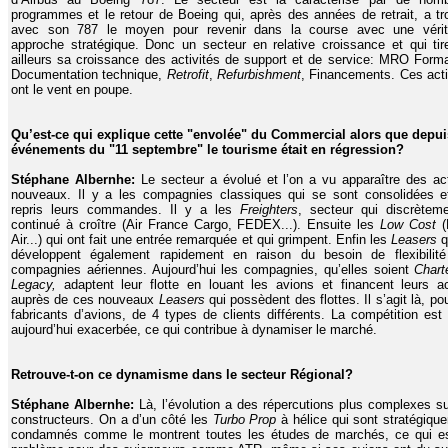
programmes et le retour de Boeing qui, après des années de retrait, a t
avec son 787 le moyen pour revenir dans la course avec une véri
approche stratégique. Donc un secteur en relative croissance et qui tir
ailleurs sa croissance des activités de support et de service: MRO Forma
Documentation technique,
Retrofit
,
Refurbishment
, Financements. Ces acti
ont le vent en poupe.
Qu’est-ce qui explique cette "envolée" du Commercial alors que depui
événements du "11 septembre" le tourisme était en régression?
Stéphane Albernhe:
Le secteur a évolué et l’on a vu apparaître des ac
nouveaux. Il y a les compagnies classiques qui se sont consolidées e
repris leurs commandes. Il y a les
Freighters
, secteur qui discrètem
continué à croître (Air France Cargo, FEDEX...). Ensuite les
Low Cost
Air...) qui ont fait une entrée remarquée et qui grimpent. Enfin les
Leasers
q
développent également rapidement en raison du besoin de flexibilit
compagnies aériennes. Aujourd’hui les compagnies, qu’elles soient
Chart
Legacy,
adaptent leur flotte en louant les avions et financent leurs a
auprès de ces nouveaux
Leasers
qui possèdent des flottes. Il s’agit là, po
fabricants d’avions, de 4 types de clients différents. La compétition est
aujourd’hui exacerbée, ce qui contribue à dynamiser le marché.
Retrouve-t-on ce dynamisme dans le secteur Régional?
Stéphane Albernhe:
Là, l’évolution a des répercutions plus complexes su
constructeurs. On a d’un côté les
Turbo Prop
à hélice qui sont stratégiqu
condamnés comme le montrent toutes les études de marchés, ce qui e