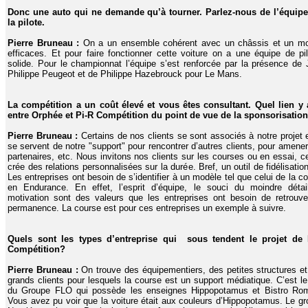
Donc une auto qui ne demande qu’à tourner. Parlez-nous de l’équipe
la pilote.
Pierre Bruneau :
On a un ensemble cohérent avec un châssis et un mo
efficaces. Et pour faire fonctionner cette voiture on a une équipe de pi
solide. Pour le championnat l’équipe s’est renforcée par la présence de
Philippe Peugeot et de Philippe Hazebrouck pour Le Mans.
La compétition a un coût élevé et vous êtes consultant. Quel lien y a
entre Orphée et Pi-R Compétition du point de vue de la sponsorisatio
Pierre Bruneau :
Certains de nos clients se sont associés à notre projet e
se servent de notre "support" pour rencontrer d’autres clients, pour amene
partenaires, etc. Nous invitons nos clients sur les courses ou en essai, c
crée des relations personnalisées sur la durée. Bref, un outil de fidélisation
Les entreprises ont besoin de s’identifier à un modèle tel que celui de la c
en Endurance. En effet, l’esprit d’équipe, le souci du moindre détail
motivation sont des valeurs que les entreprises ont besoin de retrouv
permanence. La course est pour ces entreprises un exemple à suivre.
Quels sont les types d’entreprise qui sous tendent le projet de 
Compétition?
Pierre Bruneau :
On trouve des équipementiers, des petites structures e
grands clients pour lesquels la course est un support médiatique. C’est l
du Groupe FLO qui possède les enseignes Hippopotamus et Bistro Rom
Vous avez pu voir que la voiture était aux couleurs d’Hippopotamus. Le g