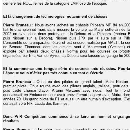
derrière les ROC, reines de la catégorie LMP 675 de l’époque.
Et là changement de technologies, notamment de châssis
Pierre Bruneau :
Nous avons acheté un châssis Pilbeam MP 84 en 200
fait le championnat mais sans inscrire la voiture au Mans cette année l
2002 on avait donc deux prototypes : la Debora et la Pilbeam. (moteur
puis Nissan sur la Debora), Nissan puis JPX par la suite sur la Pil
L’ensemble de la préparation était, et est encore, réalisée par MALTI, la so
de Bernard Tironneau dont les ateliers sont à Maurecourt (Yvelines) e
exploite par ailleurs deux châssis Norma pour les courses de protot
organisées par Eric Van de Vyver. La Debora sera laissée au garage fin 20
Et là commence une longue série de courses très réussies. Pourta
l’époque vous n’étiez pas très connus en tant qu’écurie
Pierre Bruneau :
On a eu des pilotes de grand talent. Marc Rostan é
premier pilote. On a tourné avec des pilotes anglais, italiens, portugais.
puis cette chance d’avoir Arturio Merzario avec nous. Tout le mond
connaissait en Endurance pour avoir chez Ferrari bagarré avec Matra dan
années 70. Un grand pilote de F1 et aussi un être humain d’exception. C’es
qui avait sorti Niki Lauda des flammes.
Donc Pi-R Compétition commence à se faire un nom et engrange
résultats
Pierre Bruneau :
Le nom n’est pas important, ce qui compte c’es