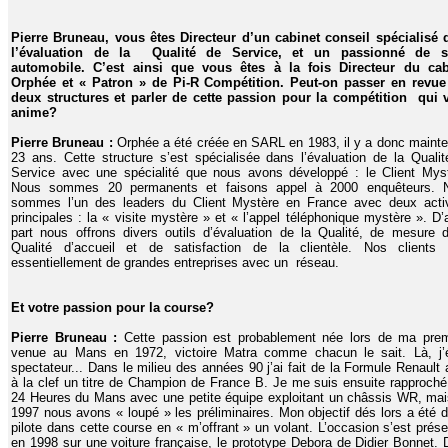
Pierre Bruneau, vous êtes Directeur d’un cabinet conseil spécialisé 
l’évaluation de la Qualité de Service, et un passionné de s
automobile. C’est ainsi que vous êtes à la fois Directeur du cab
Orphée et « Patron » de Pi-R Compétition. Peut-on passer en revue
deux structures et parler de cette passion pour la compétition qui 
anime?
Pierre Bruneau :
Orphée a été créée en SARL en 1983, il y a donc maint
23 ans. Cette structure s’est spécialisée dans l’évaluation de la Quali
Service avec une spécialité que nous avons développé : le Client Myst
Nous sommes 20 permanents et faisons appel à 2000 enquêteurs. 
sommes l’un des leaders du Client Mystère en France avec deux activ
principales : la « visite mystère » et « l’appel téléphonique mystère ». D’
part nous offrons divers outils d’évaluation de la Qualité, de mesure 
Qualité d’accueil et de satisfaction de la clientèle. Nos clients 
essentiellement de grandes entreprises avec un réseau.
Et votre passion pour la course?
Pierre Bruneau :
Cette passion est probablement née lors de ma prem
venue au Mans en 1972, victoire Matra comme chacun le sait. Là, j’é
spectateur... Dans le milieu des années 90 j’ai fait de la Formule Renault
à la clef un titre de Champion de France B. Je me suis ensuite rapproch
24 Heures du Mans avec une petite équipe exploitant un châssis WR, ma
1997 nous avons « loupé » les préliminaires. Mon objectif dés lors a été d
pilote dans cette course en « m’offrant » un volant. L’occasion s’est prés
en 1998 sur une voiture française, le prototype Debora de Didier Bonnet.