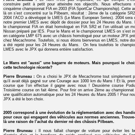
construire petit à petit pour atteindre nos objectifs. Nous effectuons 
cinquième championnat FIA en 2003 (FIA SportCar Championship). Cette 
là on s’est concentré sur la Pilbeam, résultat : 2ème de la catégorie SR
2004 l’ACO a développé le LMES (Le Mans European Series). 2004 sera 
notre premier LMES avec dépôt de dossier pour les 24 Heures du Mans. 
le championnat FIA on était homologué en FIA SR2 et l’on utilisait un m
Nissan préparé par IES. Pour le Mans et le championnat LMES on s’est in
en catégorie LMP 675 avec un châssis homologué pour un moteur JPX pré
chez Mecachrome. Toutefois, si nous étions bienvenus en LMES, notre do
a été rejeté pour les 24 Heures du Mans. On fera toutefois le champio
LMES avec le JPX qui donnera entière satisfaction.
Le Mans est "aussi" une bagarre de moteurs. Mais pourquoi le choi
cette technologie récente?
Pierre Bruneau :
On a choisi le JPX de Mecachrome tout simplement p
qu’il avait déjà gagné sur une Courage aux 1000 km du Mans ! Et là, pre
course que l’on effectue il gagne avec nous ! Deuxième course Podi
Troisième course on fait 4ème. Pour finir on arrive 2ème au championnat
une qualification automatique pour les 24 Heures du Mans 2005 ! Pour no
JPX a été le bon choix.
2005 correspond à une évolution de la réglementation avec des handi
pour ceux qui engagent des véhicules aux normes anciennes. Trouve-
là une raison de l’achat du dernier né des châssis Pilbeam.
Pierre Bruneau :
Il nous fallait changer de voiture pour éviter les b