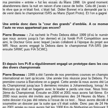
ma première « entrée » fut les essais du Mans 1998. Un grand moment
abandonnera dans la nuit en raison d’une casse de boîte. Cela dit j’avais
le rêve que je m’était fixé, c’était fait. Didier Bonnet m’a demandé par la 
de venir dans le championnat ISRS au Mans (Sport Proto). Et l’on a gagné 
Une entrée donc dans la "cour des grands" d’emblée. A ce momen
l’auto ne vous appartenait pas encore?
Pierre Bruneau :
J’ai racheté le Proto Debora début 1999 (d’où le numé
que nous avions jusqu’à l’an dernier) et j’ai fondé Pi-R Compétition av
ami, le Docteur Gros avec lequel j’avais collaboré à l’époque du projet av
WR. Nous avons engagé la Debora dans le championnat FIA-SRS (de
ensuite SRWC puis FIA SCWC).
Et depuis lors Pi-R a régulièrement engagé un prototype dans les cou
des divers championnats
Pierre Bruneau :
1999 a été l’année de nos premières courses en champi
international en tant qu’écurie. Une année très réussie pour la Debora. Po
première course à Barcelone on a gagné. Cette année là nous avons été L
du Championnat jusqu’aux 5 dernières minutes à Johannesburg, lorsqu’ Ar
Merzario qui était en bagarre avec le leader a perdu une roue. Nous fini
2ème du Championnat. Ensuite en 2000 et 2001 nous avons fait 6ème. En
2000 nous avons été invités aux préliminaires des 24 Heures du Mans. 
notre dossier n’a pas été retenu à l’issue de ce test... Nous avons décidé 
soumettre un dossier par la suite que s’il était solide. Donc pas de 24 H
en 2001 année ou nous avons fait les 1000 Km du Nürburring en finissant