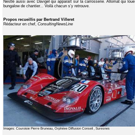
Nestlé aussi avec Davigel qui apparaît sur la carrosserie. Allomat qui lou
bungalow de chantier... Voilà chacun s’y retrouve.
Propos recueillis par Bertrand Villeret
Rédacteur en chef,
ConsultingNewsLine
Images: Couroisie Pierre Bruneau, Orphéee Diffusion Conseil , Suresnes