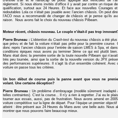
d’entrée d’air et le handicap de poids appliqué aux véhicules de l’an
règlement. Si nous étions invités d’office il y avait par contre un risque d
qualification, surtout aux 24 Heures. Et face aux nouvelles Courages e
redoutables Lola ce n’était pas jouable avec l’ancien châssis. On peut dir
l’ACO nous a recommandé de changer de châssis et je pense qu’ils ava
raison. Nous avons fait le choix du nouveau châssis Pilbeam.
Moteur récent, châssis nouveau. Le couple n’était-il pas trop innovant
Pierre Bruneau :
L'obtention du
Crash-test
du nouveau châssis a été plus
que prévu et de fait la voiture n’était pas prête pour la première course.
donc repris l’ancien châssis pour l’entrée de saison LMES à Spa, et dan
conditions épiques nous avons pu terminer 3ème ce qui est plutôt bien
Mans était donc la première sortie de la toute nouvelle Pilbeam qui n’avai
très peu tournée, ainsi que la sortie de la nouvelle version du JPX prése
des performances supérieures. Il s’agit là d’un ensemble cohérent. Avec 
voiture on passe tous les critères.
Un bon début de course puis la panne avant que vous ne prenie
volant. Une certaine déception?
Pierre Bruneau :
Un problème d’embrayage (modèle sûrement inadapté 
telles contraintes). C’est la course... Il n’y a rien à regretter. J’ai eu le plais
tourner aux essais, aussi, pas de frustration. Nous avons amené en 200
voiture compétitive sur la ligne de départ. Pour l’équipe un premier objectif 
atteint : être présent aux 24 Heures du Mans avec une belle auto. Nous a
montrer que nous pouvons faire beaucoup mieux.