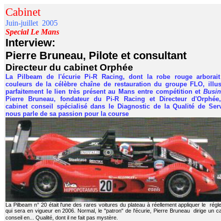
Cabinet
Juin-juillet 2005
Special Le Mans
Interview:
Pierre Bruneau, Pilote et consultant
Directeur du cabinet Orphée
La Pilbeam de l'écurie Pi-R Racing, dont la robe rouge arborait
couleurs de la célèbre chaîne de restauration du groupe FLO, illust
parfaitement le lien très présent au Mans
entre compétition et
Busin
Pierre Bruneau, fondateur du Pi-R Racing et Directeur d'Orphée
cabinet conseil spécialisé dans le Diagnostic de la Qualité de Serv
nous parle de sa passion pour la course
La Pilbeam n° 20 était l'une des rares voitures du plateau à réellement appliquer le rég
qui sera en vigueur en 2006. Normal, le "patron" de l'écurie, Pierre Bruneau dirige un c
conseil en... Qualité, dont il ne fait pas mystère.