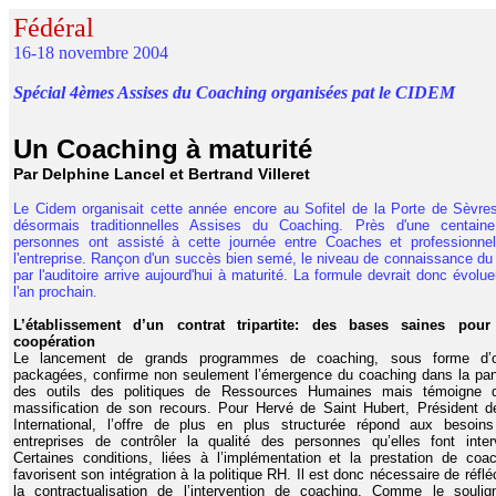
Fédéral
16-18 novembre 2004
Spécial 4èmes Assises du Coaching organisées pat le CIDEM
Un Coaching à maturité
Par Delphine Lancel et Bertrand Villeret
Le Cidem organisait cette
année encore
au Sofitel de la Porte de Sèvre
désormais traditionnelles Assises du Coaching. Près d'une centain
personnes ont assisté à cette journée entre Coaches et professionne
l'entreprise. Rançon d'un succès bien semé, le niveau de connaissance du 
par l'auditoire arrive aujourd'hui à maturité. La formule devrait donc évolu
l'an prochain.
L’établissement d’un contrat tripartite: des bases saines pou
coopération
Le lancement de grands programmes de coaching, sous forme d’o
packagées, confirme non seulement l’émergence du coaching dans la pan
des outils des politiques de Ressources Humaines mais témoigne 
massification de son recours. Pour Hervé de Saint Hubert, Président 
International, l’offre de plus en plus structurée répond aux besoin
entreprises de contrôler la qualité des personnes qu’elles font interv
Certaines conditions, liées à l’implémentation et la prestation de coac
favorisent son intégration à la politique RH. Il est donc nécessaire de réflé
la contractualisation de l’intervention de coaching.
Comme le soulig