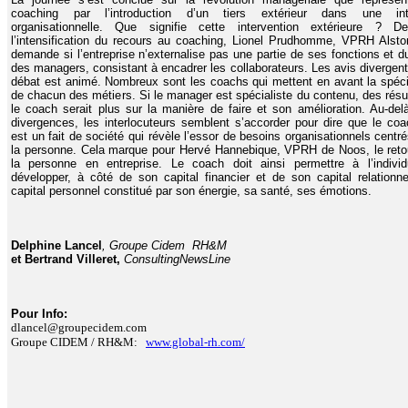
coaching par l’introduction d’un tiers extérieur dans une int
organisationnelle. Que signifie cette intervention extérieure ? Der
l’intensification du recours au coaching, Lionel Prudhomme, VPRH Alst
demande si l’entreprise n’externalise pas une partie de ses fonctions et du
des managers, consistant à encadrer les collaborateurs. Les avis divergent 
débat est animé. Nombreux sont les coachs qui mettent en avant la spécif
de chacun des métiers. Si le manager est spécialiste du contenu, des résul
le coach serait plus sur la manière de faire et son amélioration. Au-del
divergences, les interlocuteurs semblent s’accorder pour dire que le coa
est un fait de société qui révèle l’essor de besoins organisationnels centr
la personne. Cela marque pour Hervé Hannebique, VPRH de Noos, le reto
la personne en entreprise. Le coach doit ainsi permettre à l’indivi
développer, à côté de son capital financier et de son capital relationne
capital personnel constitué par son énergie, sa santé, ses émotions.
Delphine Lancel
, Groupe Cidem RH&M
et Bertrand Villeret,
ConsultingNewsLine
Pour Info:
dlancel@groupecidem.com
Groupe CIDEM / RH&M:
www.global-rh.com/