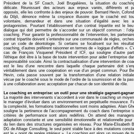
Président de la SF Coach, Joël Brugalières, la situation du coachin
délicate. Réunissant des acteurs aux enjeux variés, différents et pa
opposés, elle les confronte à des enjeux de pouvoir. Bernard Hevin, Cofond
du Dôjô, dénonce même la croyance illusoire que le coaché est tou
volontaire, demandeur et dans une situation d’égalité avec les a
protagonistes. Pourtant l’établissement d’un contrat tripartite est le lieu
dialogue qui doit permettre de s’accorder sur un objectif commun : l’obj
coaching. Pour garantir la professionnalité de l’intervention, les partenai
contrat tripartite doivent s’entendre sur une communauté de règles, orches
par un code de déontologie. Si certains se focalisent sur les résulta
coaching, d’autres préfèrent raisonner en termes de « logique d’effets ». C’
cas de François Visquenel Président d' ICF, qui souligne d’autre par
l'éthique doit être à la base de toute intervention pour aider l’entreprise d
responsabilité sociale. Ainsi la contractualisation d’une intervention de co
est le lieu d’une rencontre dans laquelle chaque partenaire doit s’en
véritablement dans une coopération en vue d’un projet commun. Pour Be
Hevin, cela passe souvent par la transformation d’une relation initial
vécue par le coaché sous le mode de l’ordre de la soumission et de la pass
à une collaboration avec acceptation par chacun de son identité de rôle.
Le coaching en entreprise: un outil pour une stratégie gagnant-gagna
La majorité des intervenants s’accordent à voir dans le coaching un moyen
le manager d’évoluer dans un environnement en perpétuelle mouvance. F
la complexité, les formations traditionnelles sont moins adaptées. Alain Gh
souligne la pertinence de l’accompagnement du coach dans l’entreprise o
critères de performance sont alors redéfinis. On attend des manager
adaptation constante et une sensibilité émotionnelle et relationnelle pour 
du lien dans des structures organisées en réseau. Pour Marie-Elisabeth B
DG de Alliage Consulting, le seul point stable face à des mutations const
est le « point de repère intérieur ». Le coaching est alors un moyen de tr