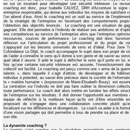
en soi un invariant pour développer une sécurité intérieure. Le recou
coaching est donc, pour Isabelle CALVEZ, DRH d'Accenture le signe 
entreprise responsable, qui donne aux individus les moyens de satisfaire c
l’on attend d’eux. Ainsi le coaching est un outil au service de l’implément
de la stratégie de l’entreprise en favorisant des comportements propi
l’obtention des objectifs énoncés.
Le coaching est une situation de gag
gagnant. Elle doit permettre à l’individu de réaliser ses ambitions et d’opt
ses compétences au service de l’entreprise alors que l’entreprise optimis
ressources, sources de performance. Le coaching doit donc favorise
réflexion sur l’articulation du projet professionnel et du projet de vi
s’appuyant sur les besoins universels de sens et d’idéal. Pour Jane Tu
Cofondateur Le Dôjô, le coach accompagne le sujet dans son projet de vie
de l’aider à connaître le sens qu’il donne à son geste et de savoir au serv
quel idéal il œuvre. Il aide le sujet à défricher le sens qu’il porte en lui, 
fois qu’une certaine sécurité intérieure est assurée, l’investissement da
collectif est facilité.
Le coaching est perçu comme une « arme de la guerr
talents », dans laquelle il s’agit d’attirer, de développer et de fidélise
individus à potentiel, au savoir être précieux dans la société de l’informat
la « matière humaine » (expression de Marie-Elisabeth Boury) est essenti
La centration sur l’individu ne doit pas faire oublier la dimension collect
toute performance. Le coach doit alors mettre en lumière les effets struct
de l’entreprise sur les résultats. Il doit donner l’opportunité aux membres
équipe de réfléchir à la meilleure façon qu’ils ont d’être ensemble en
proposant de s’engager dans une collaboration concrète plutôt qu’
focalisant sur les différences et divergences. Le coach va aider à la formu
d’une vision partagée qui doit permettre à tous de prendre sa place et de 
son rôle.
La dynamite coaching ?
La journée s’est conclue sur la révolution managériale que représen